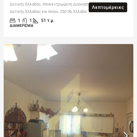
Δυτικής Ελλάδας, Αποκεντρωμένη Διοίκηση Πελοποννήσου,
Λεπτομέρειες
Δυτικής Ελλάδας και Ιονίου, 250 06, Ελλάδα
1
1
51
τ.μ.
ΔΙΑΜΈΡΙΣΜΑ