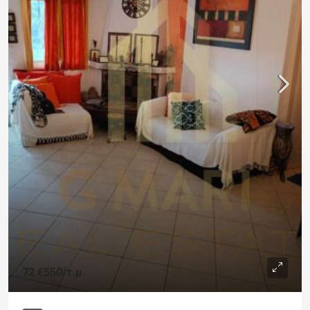
72
€550
/τ.μ.