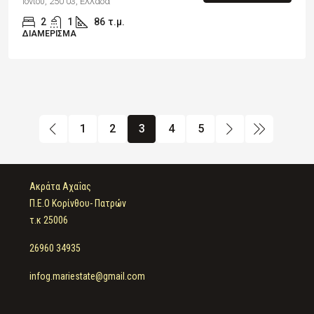
Ιονίου, 250 03, Ελλάδα
2
1
86
τ.μ.
ΔΙΑΜΈΡΙΣΜΑ
1
2
3
4
5
Ακράτα Αχαΐας
Π.Ε.Ο Κορίνθου- Πατρών
τ.κ 25006
26960 34935
infog.mariestate@gmail.com