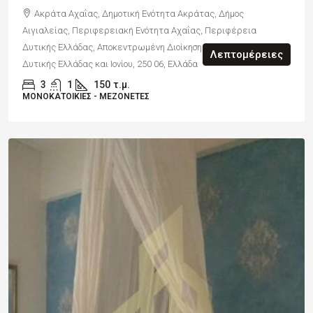
Ακράτα Αχαΐας, Δημοτική Ενότητα Ακράτας, Δήμος
Αιγιαλείας, Περιφερειακή Ενότητα Αχαΐας, Περιφέρεια
Δυτικής Ελλάδας, Αποκεντρωμένη Διοίκηση Πελοποννήσου,
Λεπτομέρειες
Δυτικής Ελλάδας και Ιονίου, 250 06, Ελλάδα
3
1
150
τ.μ.
ΜΟΝΟΚΑΤΟΙΚΊΕΣ - ΜΕΖΟΝΈΤΕΣ