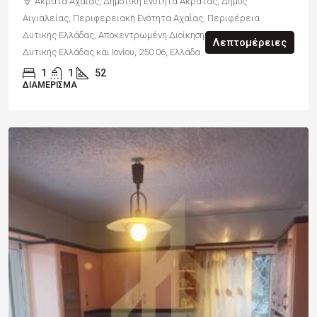
Ακράτα Αχαΐας, Δημοτική Ενότητα Ακράτας, Δήμος
Αιγιαλείας, Περιφερειακή Ενότητα Αχαΐας, Περιφέρεια
Δυτικής Ελλάδας, Αποκεντρωμένη Διοίκηση Πελοποννήσου,
Λεπτομέρειες
Δυτικής Ελλάδας και Ιονίου, 250 06, Ελλάδα
1
1
52
ΔΙΑΜΈΡΙΣΜΑ