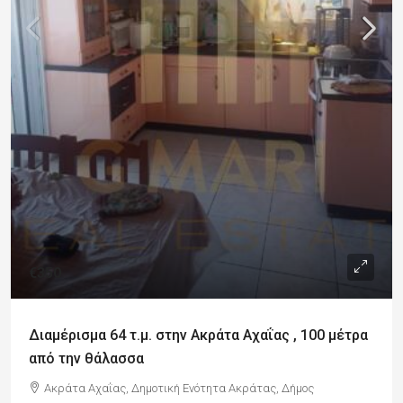
€350
Διαμέρισμα 64 τ.μ. στην Ακράτα Αχαΐας , 100 μέτρα
από την θάλασσα
Ακράτα Αχαΐας, Δημοτική Ενότητα Ακράτας, Δήμος