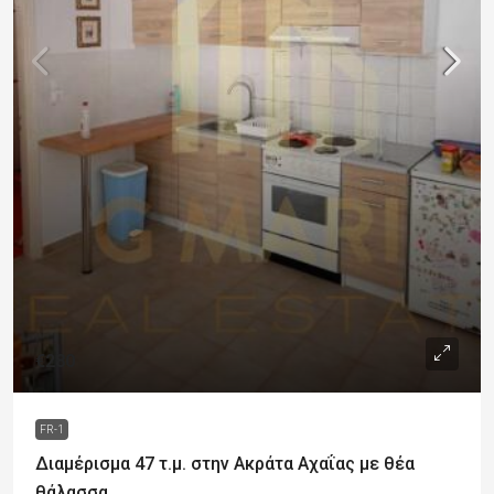
€280
FR-1
Διαμέρισμα 47 τ.μ. στην Ακράτα Αχαΐας με θέα
θάλασσα