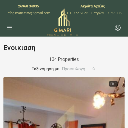
26960 34935
Ακράτα Αχαΐας
infog.mariestate@gmail.com
Π.Ε.Ο Κορίνθου - Πατρών T.K. 25006
Ενοικιαση
134 Properties
Ταξινόμηση με:
Προεπιλογή
FR-1