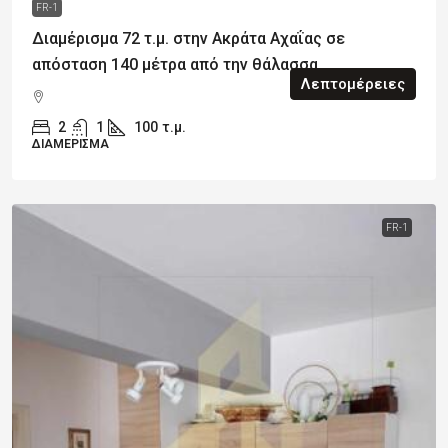
FR-1
Διαμέρισμα 72 τ.μ. στην Ακράτα Αχαΐας σε
απόσταση 140 μέτρα από την θάλασσα
Λεπτομέρειες
2
1
100
τ.μ.
ΔΙΑΜΈΡΙΣΜΑ
FR-1