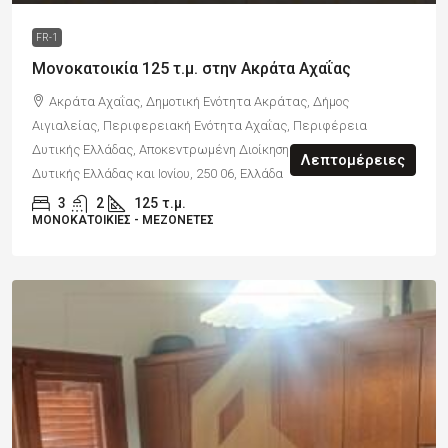
FR-1
Μονοκατοικία 125 τ.μ. στην Ακράτα Αχαΐας
Ακράτα Αχαΐας, Δημοτική Ενότητα Ακράτας, Δήμος
Αιγιαλείας, Περιφερειακή Ενότητα Αχαΐας, Περιφέρεια
Δυτικής Ελλάδας, Αποκεντρωμένη Διοίκηση Πελοποννήσου,
Λεπτομέρειες
Δυτικής Ελλάδας και Ιονίου, 250 06, Ελλάδα
3
2
125
τ.μ.
ΜΟΝΟΚΑΤΟΙΚΊΕΣ - ΜΕΖΟΝΈΤΕΣ