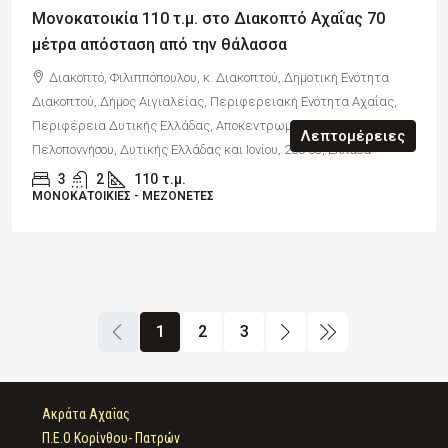
Μονοκατοικία 110 τ.μ. στο Διακοπτό Αχαΐας 70
μέτρα απόσταση από την θάλασσα
Διακοπτό, Φιλιππόπουλου, κ. Διακοπτού, Δημοτική Ενότητα
Διακοπτού, Δήμος Αιγιαλείας, Περιφερειακή Ενότητα Αχαΐας,
Περιφέρεια Δυτικής Ελλάδας, Αποκεντρωμένη Διοίκηση
Λεπτομέρειες
Πελοποννήσου, Δυτικής Ελλάδας και Ιονίου, 250 03, Ελλάδα
3
2
110
τ.μ.
ΜΟΝΟΚΑΤΟΙΚΊΕΣ - ΜΕΖΟΝΈΤΕΣ
1
2
3
Ακράτα Αχαΐας
Π.Ε.Ο Κορίνθου- Πατρών