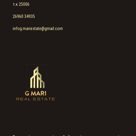
τ.κ 25006
26960 34935
infog.mariestate@gmail.com