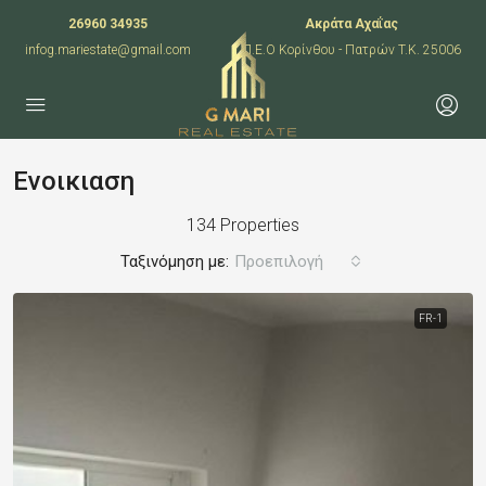
26960 34935
Ακράτα Αχαΐας
infog.mariestate@gmail.com
Π.Ε.Ο Κορίνθου - Πατρών T.K. 25006
Ενοικιαση
134 Properties
Ταξινόμηση με:
Προεπιλογή
FR-1