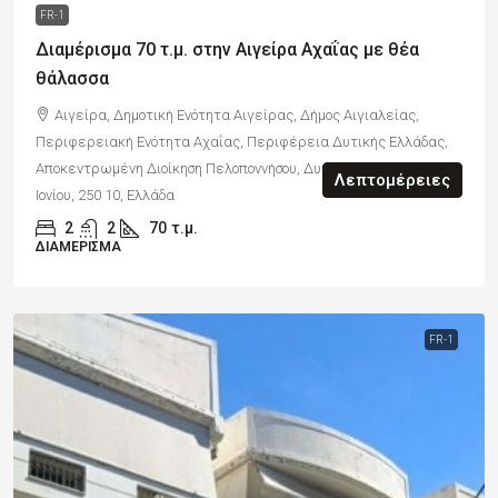
FR-1
Διαμέρισμα 70 τ.μ. στην Αιγείρα Αχαΐας με θέα
θάλασσα
Αιγείρα, Δημοτική Ενότητα Αιγείρας, Δήμος Αιγιαλείας,
Περιφερειακή Ενότητα Αχαΐας, Περιφέρεια Δυτικής Ελλάδας,
Αποκεντρωμένη Διοίκηση Πελοποννήσου, Δυτικής Ελλάδας και
Λεπτομέρειες
Ιονίου, 250 10, Ελλάδα
2
2
70
τ.μ.
ΔΙΑΜΈΡΙΣΜΑ
FR-1