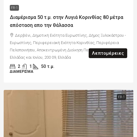
FR-1
Διαμέρισμα 50 τ.μ. στην Λυγιά Κορινθίας 80 μέτρα
απόσταση απο την θάλασσα
Δερβένι, Δημοτική Ενότητα Ευρωστίνης, Δήμος Ξυλοκάστρου -
Ευρωστίνης, Περιφερειακή Ενότητα Κορινθίας, Περιφέρεια
Πελοποννήσου, Αποκεντρωμένη Διοίκηση Πελοποννήσου, Δυτικής
Λεπτομέρειες
Ελλάδας και Ιονίου, 200 09, Ελλάδα
2
1
50
τ.μ.
ΔΙΑΜΈΡΙΣΜΑ
FR-1