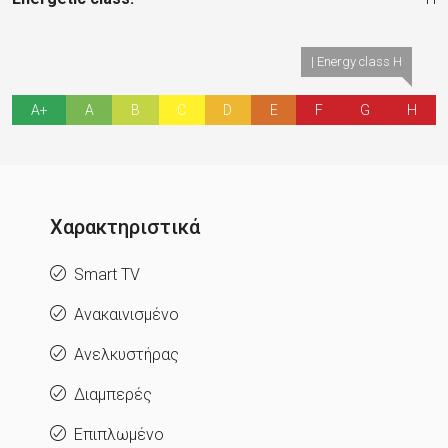
| Energy class H
A+
A
B
C
D
E
F
G
H
Χαρακτηριστικά
Smart TV
Ανακαινισμένο
Ανελκυστήρας
Διαμπερές
Επιπλωμένο