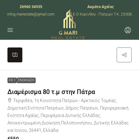
26960 34935
Ακράτα Αχαΐας
infog.mariestate@gmail.com
Π.Ε.Ο Κορίνθου - Πατρών T.K. 25006
Leaflet
|
©
OpenStreetMap
contributors
+
−
FR-1
ΕΝΟΙΚΙΑΣΗ
Διαμέρισμα 80 τ.μ στην Πάτρα
Τερψιθέα, 1η Κοινότητα Πατρών - Αρκτικός Τομέας,
Δημοτική Ενότητα Πατρέων, Δήμος Πατρέων, Περιφερειακή
Ενότητα Αχαΐας, Περιφέρεια Δυτικής Ελλάδας,
Αποκεντρωμένη Διοίκηση Πελοποννήσου, Δυτικής Ελλάδας
και Ιονίου, 26441, Ελλάδα
€550