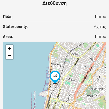
Διεύθυνση
Πόλη:
Πάτρα
State/county:
Αχαΐας
Area:
Πάτρα
+
−