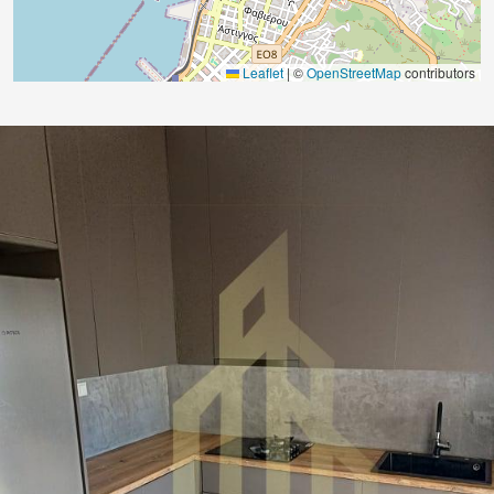
Leaflet
|
©
OpenStreetMap
contributors