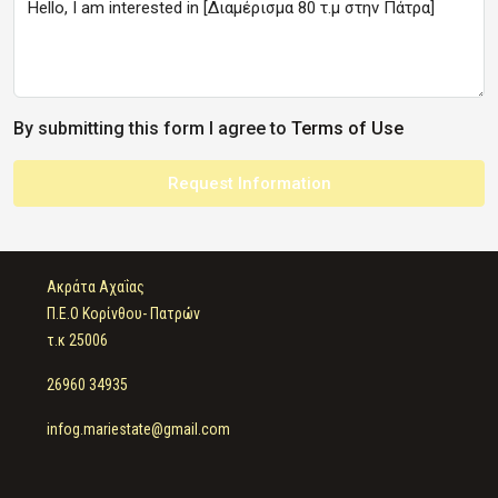
By submitting this form I agree to
Terms of Use
Request Information
Ακράτα Αχαΐας
Π.Ε.Ο Κορίνθου- Πατρών
τ.κ 25006
26960 34935
infog.mariestate@gmail.com