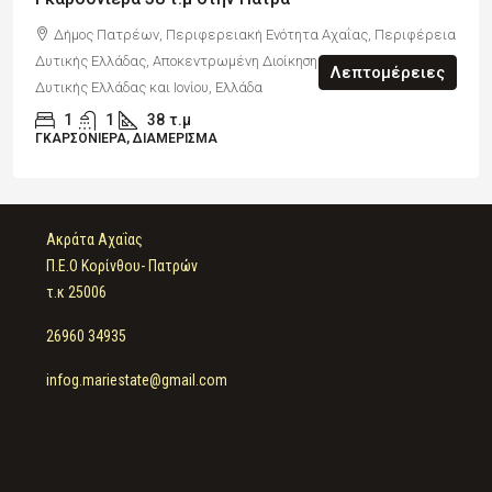
Δήμος Πατρέων, Περιφερειακή Ενότητα Αχαΐας, Περιφέρεια
Δυτικής Ελλάδας, Αποκεντρωμένη Διοίκηση Πελοποννήσου,
Λεπτομέρειες
Δυτικής Ελλάδας και Ιονίου, Ελλάδα
1
1
38
τ.μ
ΓΚΑΡΣΟΝΙΈΡΑ, ΔΙΑΜΈΡΙΣΜΑ
Ακράτα Αχαΐας
Π.Ε.Ο Κορίνθου- Πατρών
τ.κ 25006
26960 34935
infog.mariestate@gmail.com