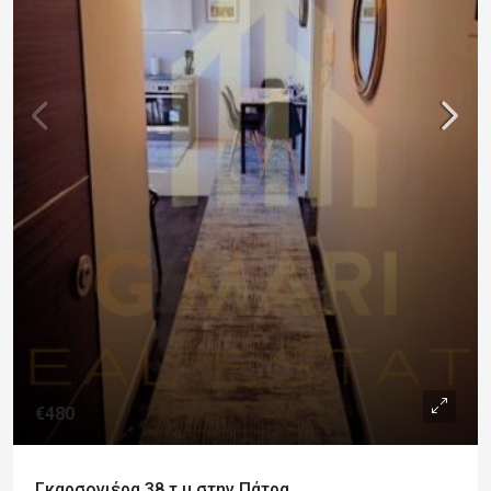
€480
Γκαρσονιέρα 38 τ.μ στην Πάτρα