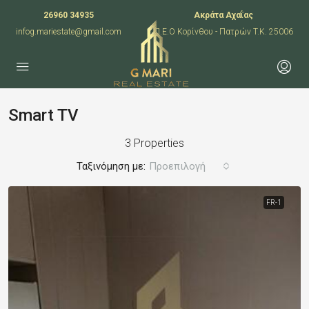
26960 34935
Ακράτα Αχαΐας
infog.mariestate@gmail.com
Π.Ε.Ο Κορίνθου - Πατρών T.K. 25006
Smart TV
3 Properties
Ταξινόμηση με:
Προεπιλογή
FR-1