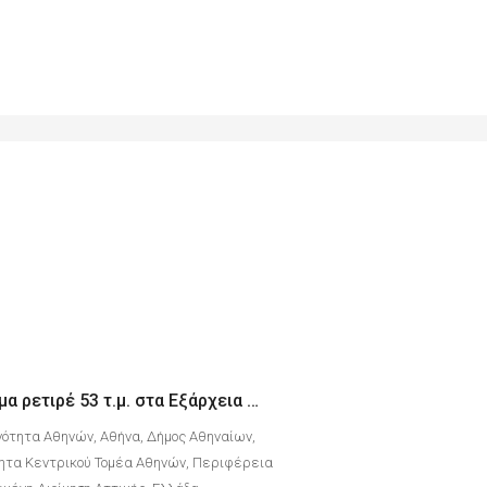
Οροφοδιαμέρισμα ρετιρέ 53 τ.μ. στα Εξάρχεια με θέα τον Λυκαβηττό
νότητα Αθηνών, Αθήνα, Δήμος Αθηναίων,
ητα Κεντρικού Τομέα Αθηνών, Περιφέρεια