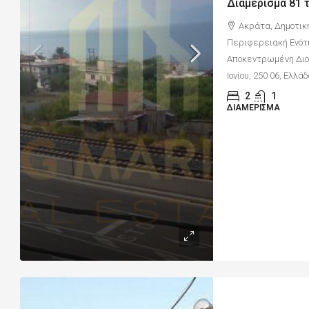
Ακράτα, Δημοτικ
Περιφερειακή Ενότ
Αποκεντρωμένη Διοί
Ιονίου, 250 06, Ελλά
2
1
ΔΙΑΜΈΡΙΣΜΑ