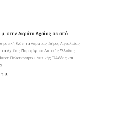
Διαμέρισμα 67 τ.μ. στην Ακράτα Αχαΐας σε απόσταση 50 μέτρων απο την θάλασσα
Δημοτική Ενότητα Ακράτας, Δήμος Αιγιαλείας,
ητα Αχαΐας, Περιφέρεια Δυτικής Ελλάδας,
κηση Πελοποννήσου, Δυτικής Ελλάδας και
δα
τ.μ.