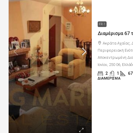
FR-1
Ακράτα Αχαΐας, 
Περιφερειακή Ενότ
Αποκεντρωμένη Διοί
Ιονίου, 250 06, Ελλά
2
1
67
ΔΙΑΜΈΡΙΣΜΑ