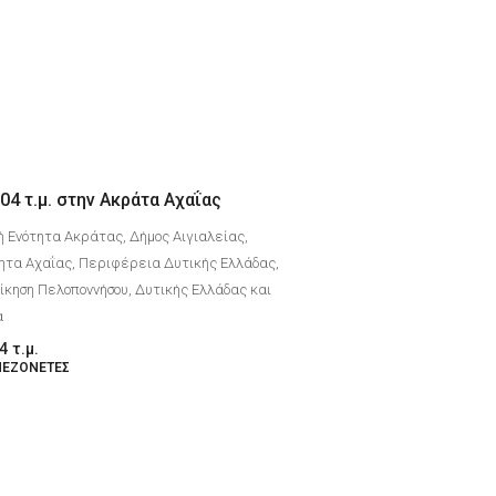
04 τ.μ. στην Ακράτα Αχαΐας
ή Ενότητα Ακράτας, Δήμος Αιγιαλείας,
ητα Αχαΐας, Περιφέρεια Δυτικής Ελλάδας,
κηση Πελοποννήσου, Δυτικής Ελλάδας και
α
4
τ.μ.
ΜΕΖΟΝΈΤΕΣ