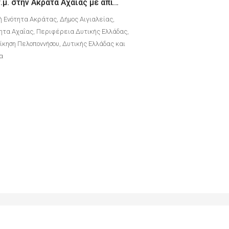
Διαμέρισμα 81 τ.μ. στην Ακράτα Αχαΐας με απίστευτη θέα θάλασσα
ή Ενότητα Ακράτας, Δήμος Αιγιαλείας,
ητα Αχαΐας, Περιφέρεια Δυτικής Ελλάδας,
κηση Πελοποννήσου, Δυτικής Ελλάδας και
δα