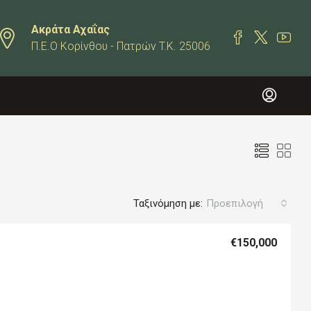
Ακράτα Αχαΐας
Π.Ε.Ο Κορίνθου - Πατρών T.K. 25006
Ταξινόμηση με:
Προεπιλογή
€150,000