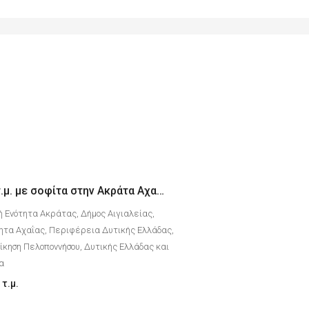
Διαμέρισμα 70 τ.μ. με σοφίτα στην Ακράτα Αχαΐας με θέα θάλασσα
ή Ενότητα Ακράτας, Δήμος Αιγιαλείας,
ητα Αχαΐας, Περιφέρεια Δυτικής Ελλάδας,
κηση Πελοποννήσου, Δυτικής Ελλάδας και
δα
τ.μ.