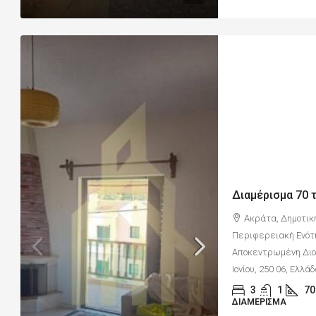
Ακράτα, Δημοτικ
Περιφερειακή Ενότ
Αποκεντρωμένη Διοί
Ιονίου, 250 06, Ελλά
3
1
70
ΔΙΑΜΈΡΙΣΜΑ