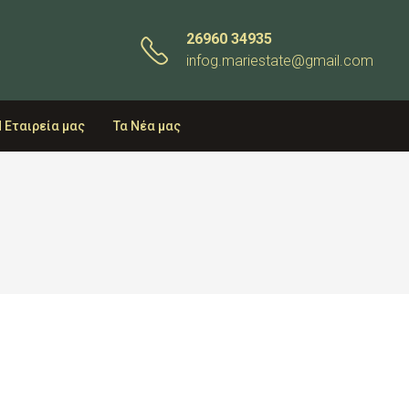
26960 34935
infog.mariestate@gmail.com
 Εταιρεία μας
Τα Νέα μας