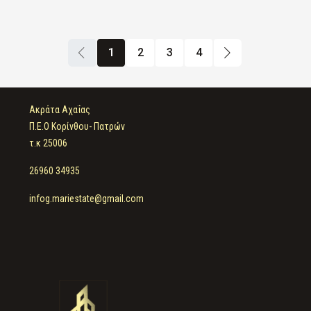
1
2
3
4
Ακράτα Αχαΐας
Π.Ε.Ο Κορίνθου- Πατρών
τ.κ 25006
26960 34935
infog.mariestate@gmail.com