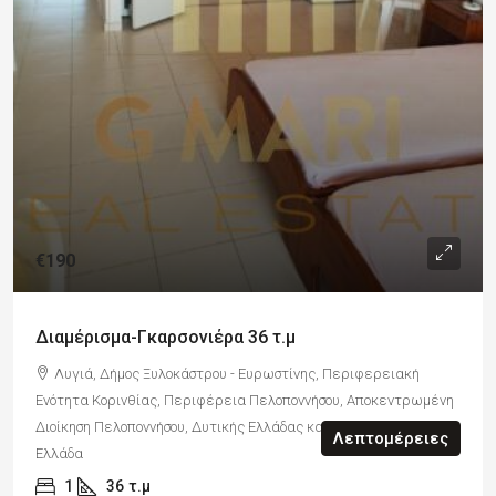
€190
Διαμέρισμα-Γκαρσονιέρα 36 τ.μ
Λυγιά, Δήμος Ξυλοκάστρου - Ευρωστίνης, Περιφερειακή
Ενότητα Κορινθίας, Περιφέρεια Πελοποννήσου, Αποκεντρωμένη
Διοίκηση Πελοποννήσου, Δυτικής Ελλάδας και Ιονίου, 20009,
Λεπτομέρειες
Ελλάδα
1
36
τ.μ