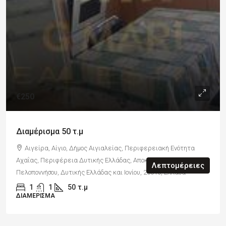
€250
Διαμέρισμα 50 τ.μ
Αιγείρα, Αίγιο, Δήμος Αιγιαλείας, Περιφερειακή Ενότητα
Αχαΐας, Περιφέρεια Δυτικής Ελλάδας, Αποκεντρωμένη Διοίκηση
Λεπτομέρειες
Πελοποννήσου, Δυτικής Ελλάδας και Ιονίου, 25010, Ελλάδα
1
1
50
τ.μ
ΔΙΑΜΈΡΙΣΜΑ