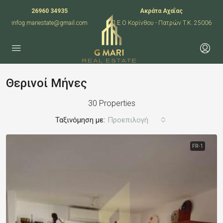
26960 34935
Ακράτα Αχαΐας
infog.mariestate@gmail.com
Π.Ε.Ο Κορίνθου - Πατρών T.K. 25006
Θερινοί Μήνες
30 Properties
Ταξινόμηση με:
Προεπιλογή
FR-1