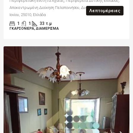
Περιφερειακή Ενότητα Αχαΐας, Περιφέρεια Δυτικής Ελλάδας,
Αποκεντρωμένη Διοίκηση Πελοποννήσου, Δυτικής Ελλάδας και
Λεπτομέρειες
Ιονίου, 25010, Ελλάδα
1
1
33
τ.μ
ΓΚΑΡΣΟΝΙΈΡΑ, ΔΙΑΜΈΡΙΣΜΑ