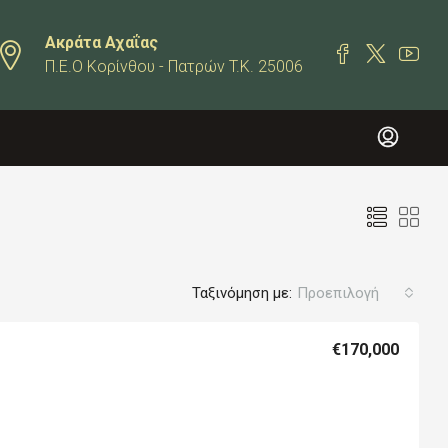
Ακράτα Αχαΐας
Π.Ε.Ο Κορίνθου - Πατρών T.K. 25006
Ταξινόμηση με:
Προεπιλογή
€170,000