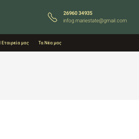
26960 34935
infog.mariestate@gmail.com
 Εταιρεία μας
Τα Νέα μας