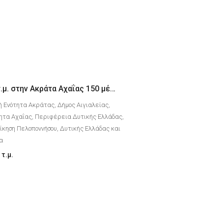
Διαμέρισμα 65 τ.μ. στην Ακράτα Αχαΐας 150 μέτρα από την θάλασσα
ή Ενότητα Ακράτας, Δήμος Αιγιαλείας,
ητα Αχαΐας, Περιφέρεια Δυτικής Ελλάδας,
κηση Πελοποννήσου, Δυτικής Ελλάδας και
δα
τ.μ.