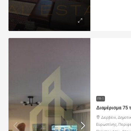
FR-1
Δερβένι, Δημοτικ
Ευρωστίνης, Περιφε