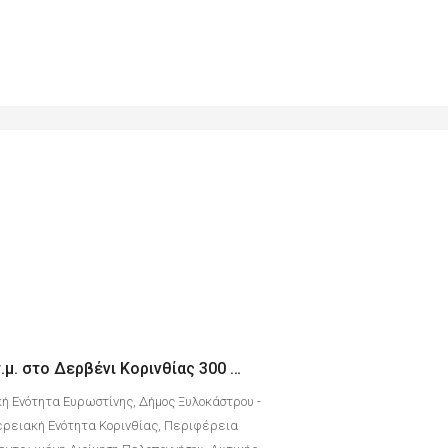
Διαμέρισμα 75 τ.μ. στο Δερβένι Κορινθίας 300 μέτρα από την θάλασσα
ή Ενότητα Ευρωστίνης, Δήμος Ξυλοκάστρου -
ρειακή Ενότητα Κορινθίας, Περιφέρεια