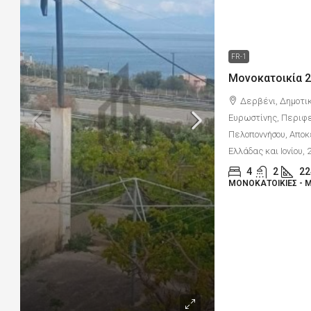
FR-1
Δερβένι, Δημοτικ
Ευρωστίνης, Περιφε
Πελοποννήσου, Αποκ
Ελλάδας και Ιονίου, 
4
2
22
ΜΟΝΟΚΑΤΟΙΚΊΕΣ - 