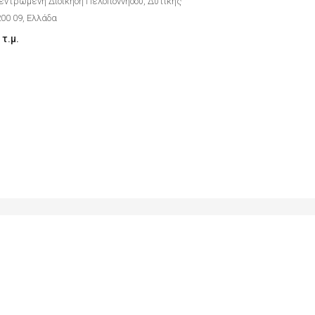
εντρωμένη Διοίκηση Πελοποννήσου, Δυτικής
200 09, Ελλάδα
τ.μ.