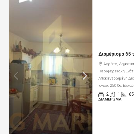
Ακράτα, Δημοτικ
Περιφερειακή Ενότ
Αποκεντρωμένη Διοί
Ιονίου, 250 06, Ελλά
2
1
65
ΔΙΑΜΈΡΙΣΜΑ