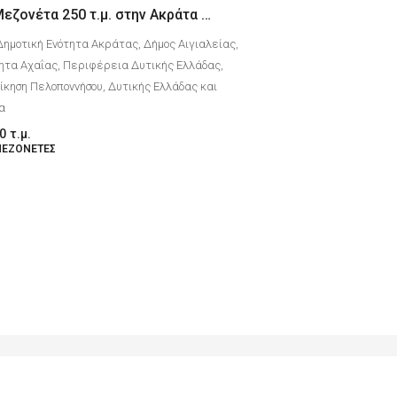
Μονοκατοικία Μεζονέτα 250 τ.μ. στην Ακράτα Αχαιας με θέα θάλασσα
Δημοτική Ενότητα Ακράτας, Δήμος Αιγιαλείας,
ητα Αχαΐας, Περιφέρεια Δυτικής Ελλάδας,
κηση Πελοποννήσου, Δυτικής Ελλάδας και
δα
0
τ.μ.
ΜΕΖΟΝΈΤΕΣ