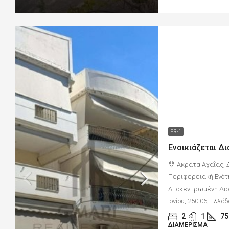
FR-1
Ακράτα Αχαΐας, 
Περιφερειακή Ενότ
Αποκεντρωμένη Διοί
Ιονίου, 250 06, Ελλά
2
1
75
ΔΙΑΜΈΡΙΣΜΑ