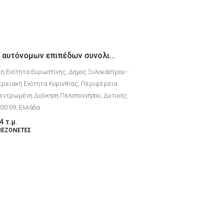
Μονοκατοικία 2 αυτόνομων επιπέδων συνολικού εμβαδού 224 τ.μ. στο Δέρβενι Κορινθίας με θέα θάλασσα
ή Ενότητα Ευρωστίνης, Δήμος Ξυλοκάστρου -
ρειακή Ενότητα Κορινθίας, Περιφέρεια
εντρωμένη Διοίκηση Πελοποννήσου, Δυτικής
200 09, Ελλάδα
4
τ.μ.
ΜΕΖΟΝΈΤΕΣ