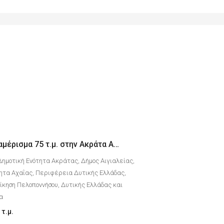
Ενοικιάζεται Διαμέρισμα 75 τ.μ. στην Ακράτα Αχαΐας με θέα θάλασσα
Δημοτική Ενότητα Ακράτας, Δήμος Αιγιαλείας,
ητα Αχαΐας, Περιφέρεια Δυτικής Ελλάδας,
κηση Πελοποννήσου, Δυτικής Ελλάδας και
δα
τ.μ.