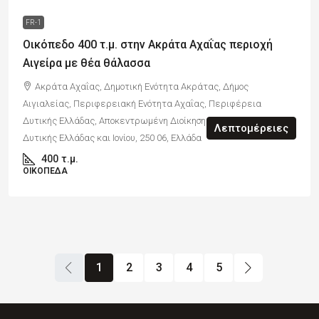
FR-1
Οικόπεδο 400 τ.μ. στην Ακράτα Αχαΐας περιοχή
Αιγείρα με θέα θάλασσα
Ακράτα Αχαΐας, Δημοτική Ενότητα Ακράτας, Δήμος
Αιγιαλείας, Περιφερειακή Ενότητα Αχαΐας, Περιφέρεια
Δυτικής Ελλάδας, Αποκεντρωμένη Διοίκηση Πελοποννήσου,
Λεπτομέρειες
Δυτικής Ελλάδας και Ιονίου, 250 06, Ελλάδα
400
τ.μ.
ΟΙΚΌΠΕΔΑ
1
2
3
4
5