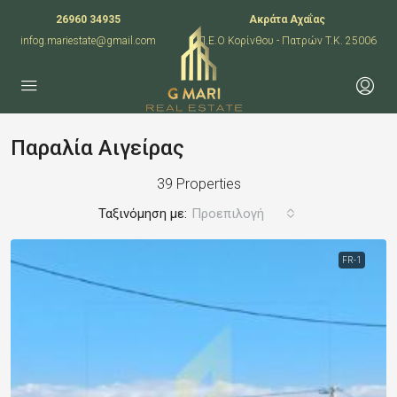
26960 34935
Ακράτα Αχαΐας
infog.mariestate@gmail.com
Π.Ε.Ο Κορίνθου - Πατρών T.K. 25006
Παραλία Αιγείρας
39 Properties
Ταξινόμηση με:
Προεπιλογή
FR-1