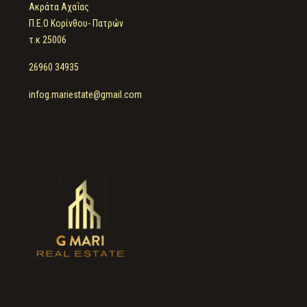
Ακράτα Αχαΐας
Π.Ε.Ο Κορίνθου- Πατρών
τ.κ 25006
26960 34935
infog.mariestate@gmail.com