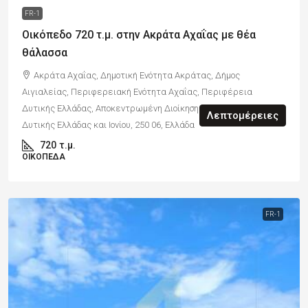
FR-1
Οικόπεδο 720 τ.μ. στην Ακράτα Αχαΐας με θέα
θάλασσα
Ακράτα Αχαΐας, Δημοτική Ενότητα Ακράτας, Δήμος
Αιγιαλείας, Περιφερειακή Ενότητα Αχαΐας, Περιφέρεια
Δυτικής Ελλάδας, Αποκεντρωμένη Διοίκηση Πελοποννήσου,
Λεπτομέρειες
Δυτικής Ελλάδας και Ιονίου, 250 06, Ελλάδα
720
τ.μ.
ΟΙΚΌΠΕΔΑ
FR-1