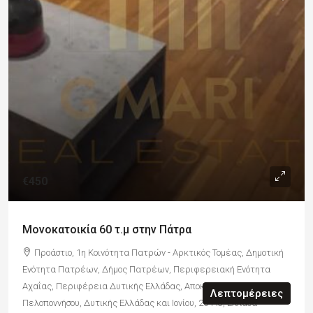
€450
Μονοκατοικία 60 τ.μ στην Πάτρα
Προάστιο, 1η Κοινότητα Πατρών - Αρκτικός Τομέας, Δημοτική
Ενότητα Πατρέων, Δήμος Πατρέων, Περιφερειακή Ενότητα
Αχαΐας, Περιφέρεια Δυτικής Ελλάδας, Αποκεντρωμένη Διοίκηση
Λεπτομέρειες
Πελοποννήσου, Δυτικής Ελλάδας και Ιονίου, 26443, Ελλάδα