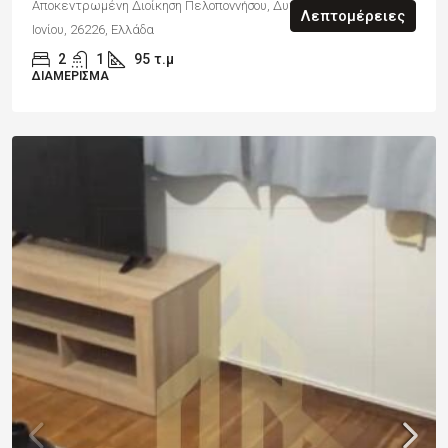
Αποκεντρωμένη Διοίκηση Πελοποννήσου, Δυτικής Ελλάδας και
Λεπτομέρειες
Ιονίου, 26226, Ελλάδα
2
1
95
τ.μ
ΔΙΑΜΈΡΙΣΜΑ