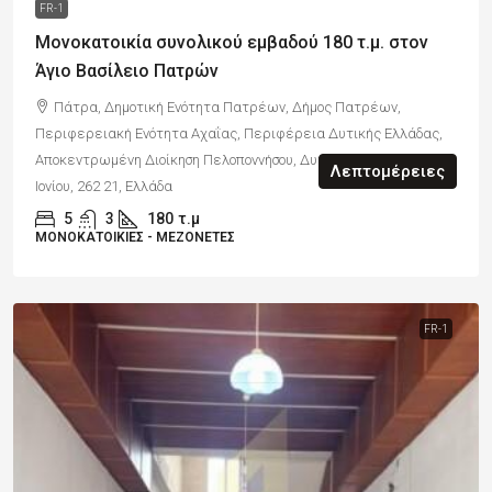
FR-1
Μονοκατοικία συνολικού εμβαδού 180 τ.μ. στον
Άγιο Βασίλειο Πατρών
Πάτρα, Δημοτική Ενότητα Πατρέων, Δήμος Πατρέων,
Περιφερειακή Ενότητα Αχαΐας, Περιφέρεια Δυτικής Ελλάδας,
Αποκεντρωμένη Διοίκηση Πελοποννήσου, Δυτικής Ελλάδας και
Λεπτομέρειες
Ιονίου, 262 21, Ελλάδα
5
3
180
τ.μ
ΜΟΝΟΚΑΤΟΙΚΊΕΣ - ΜΕΖΟΝΈΤΕΣ
FR-1