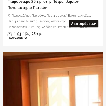
Γκαρσονιέρα 25 τ.μ. στην Πάτρα πλησίον
Πανεπιστήμιο Πατρών
Πάτρα, Δήμος Πατρέων, Περιφερειακή Ενότητα Αχαΐας,
Περιφέρεια Δυτικής Ελλάδας, Αποκεντρωμένη Διοίκηση
Λεπτομέρειες
Πελοποννήσου, Δυτικής Ελλάδας και Ιονίου, 26221, Ελλάδα
1
1
25
τ.μ.
ΓΚΑΡΣΟΝΙΈΡΑ