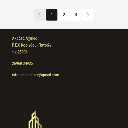
1
2
3
Ακράτα Αχαΐας
Π.Ε.Ο Κορίνθου- Πατρών
τ.κ 25006
26960 34935
infog.mariestate@gmail.com