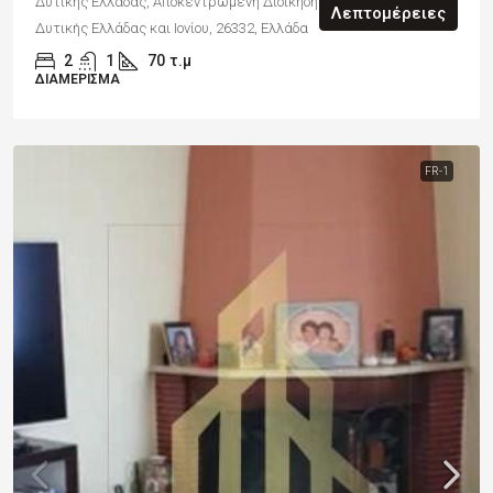
Δυτικής Ελλάδας, Αποκεντρωμένη Διοίκηση Πελοποννήσου,
Λεπτομέρειες
Δυτικής Ελλάδας και Ιονίου, 26332, Ελλάδα
2
1
70
τ.μ
ΔΙΑΜΈΡΙΣΜΑ
FR-1