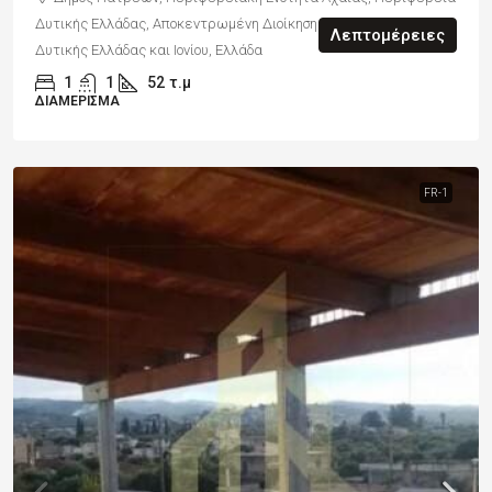
Δυτικής Ελλάδας, Αποκεντρωμένη Διοίκηση Πελοποννήσου,
Λεπτομέρειες
Δυτικής Ελλάδας και Ιονίου, Ελλάδα
1
1
52
τ.μ
ΔΙΑΜΈΡΙΣΜΑ
FR-1