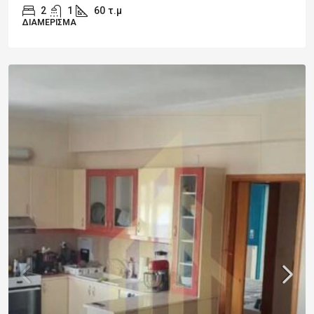
2
1
60
τ.μ
ΔΙΑΜΈΡΙΣΜΑ