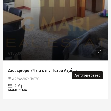
€135,000
Διαμέρισμα 74 τ.μ στην Πάτρα Αχαΐας
Λεπτομέρειες
ΔΟΡΥΛΑΙΟΥ ΠΑΤΡΑ
2
1
ΔΙΑΜΈΡΙΣΜΑ