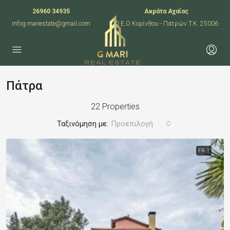
26960 34935
Ακράτα Αχαΐας
infog.mariestate@gmail.com
Π.Ε.Ο Κορίνθου - Πατρών T.K. 25006
Πάτρα
22 Properties
Ταξινόμηση με:
Προεπιλογή
FR-1