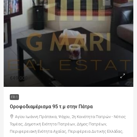
€49,000
FR-1
Οροφοδιαμέρισμα 95 τ.μ στην Πάτρα
Αγίου Ιωάννη Πράτσικα, Ψάχου, 2η Κοινότητα Πατρών - Νότιος
Τομέας, Δημοτική Ενότητα Πατρέων, Δήμος Πατρέων,
Περιφερειακή Ενότητα Αχαΐας, Περιφέρεια Δυτικής Ελλάδας,