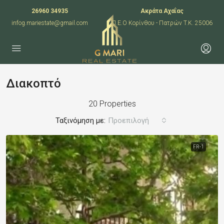
26960 34935
Ακράτα Αχαΐας
infog.mariestate@gmail.com
Π.Ε.Ο Κορίνθου - Πατρών T.K. 25006
Διακοπτό
20 Properties
Ταξινόμηση με:
Προεπιλογή
FR-1