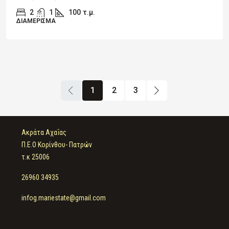
2
1
100
τ.μ.
ΔΙΑΜΈΡΙΣΜΑ
1
2
3
Ακράτα Αχαΐας
Π.Ε.Ο Κορίνθου- Πατρών
τ.κ 25006
26960 34935
infog.mariestate@gmail.com