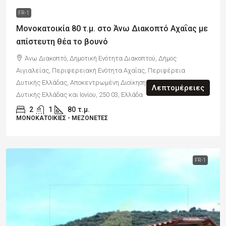
FR-1
Μονοκατοικία 80 τ.μ. στο Άνω Διακοπτό Αχαΐας με
απίστευτη θέα το βουνό
Άνω Διακοπτό, Δημοτική Ενότητα Διακοπτού, Δήμος
Αιγιαλείας, Περιφερειακή Ενότητα Αχαΐας, Περιφέρεια
Δυτικής Ελλάδας, Αποκεντρωμένη Διοίκηση Πελοποννήσου,
Λεπτομέρειες
Δυτικής Ελλάδας και Ιονίου, 250 03, Ελλάδα
2
1
80
τ.μ.
ΜΟΝΟΚΑΤΟΙΚΊΕΣ - ΜΕΖΟΝΈΤΕΣ
FR-1