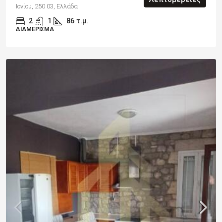
Ιονίου, 250 03, Ελλάδα
2
1
86
τ.μ.
ΔΙΑΜΈΡΙΣΜΑ