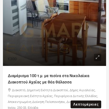
€300
Διαμέρισμα 100 τ.μ. με πισίνα στα Νικολαίικα
Διακοπτού Αχαΐας με θέα θάλασσα
Διακοπτό, Δημοτική Ενότητα Διακοπτού, Δήμος Αιγιαλείας,
Περιφερειακή Ενότητα Αχαΐας, Περιφέρεια Δυτικής Ελλάδας,
Αποκεντρωμένη Διοίκηση Πελοποννήσου, Δυτικής Ελλάδας και
Λεπτομέρειες
Ιονίου, 250 03, Ελλάδα