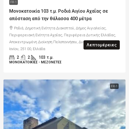
FR-1
Μονοκατοικία 103 τ.μ. Ροδιά Αιγίου Αχαΐας σε
απόσταση από την θάλασσα 400 μέτρα
Ροδιά, Δημοτική Ενότητα Διακοπτού, Δήμος Αιγιαλείας,
Περιφερειακή Ενότητα Αχαΐας, Περιφέρεια Δυτικής Ελλάδας,
Αποκεντρωμένη Διοίκηση Πελοποννήσου, Δυτικής Ελλάδας και
Λεπτομέρειες
Ιονίου, 251 00, Ελλάδα
2
2
103
τ.μ.
ΜΟΝΟΚΑΤΟΙΚΊΕΣ - ΜΕΖΟΝΈΤΕΣ
FR-1