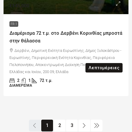
€145,000
FR-1
Διαμέρισμα 72 τ.μ. στο Δερβένι Κορινθίας μπροστά
στην θάλασσα
Δερβένι, Δημοτική Ενότητα Ευρωστίνης, Δήμος Ξυλοκάστρου -
Ευρωστίνης, Περιφερειακή Ενότητα Κορινθίας, Περιφέρεια
Πελοποννήσου, Αποκεντρωμένη Διοίκηση Πελοποννήσου, Δυτικής
Λεπτομέρειες
Ελλάδας και Ιονίου, 200 09, Ελλάδα
2
1
72
τ.μ.
ΔΙΑΜΈΡΙΣΜΑ
1
2
3