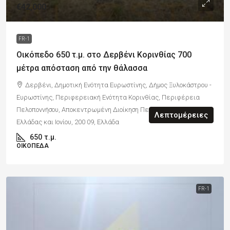
€42,000
FR-1
Οικόπεδο 650 τ.μ. στο Δερβένι Κορινθίας 700
μέτρα απόσταση από την θάλασσα
Δερβένι, Δημοτική Ενότητα Ευρωστίνης, Δήμος Ξυλοκάστρου -
Ευρωστίνης, Περιφερειακή Ενότητα Κορινθίας, Περιφέρεια
Πελοποννήσου, Αποκεντρωμένη Διοίκηση Πελοποννήσου, Δυτικής
Λεπτομέρειες
Ελλάδας και Ιονίου, 200 09, Ελλάδα
650
τ.μ.
ΟΙΚΌΠΕΔΑ
FR-1