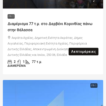
€225,000
FR-1
Διαμέρισμα 77 τ.μ. στο Δερβένι Κορινθίας πάνω
στην θάλασσα
Ακράτα Αχαΐας, Δημοτική Ενότητα Ακράτας, Δήμος
Αιγιαλείας, Περιφερειακή Ενότητα Αχαΐας, Περιφέρεια
Δυτικής Ελλάδας, Αποκεντρωμένη Διοίκηση Πελοποννήσου,
Λεπτομέρειες
Δυτικής Ελλάδας και Ιονίου, 250 06, Ελλάδα
2
1
77
τ.μ.
ΔΙΑΜΈΡΙΣΜΑ
FR-1