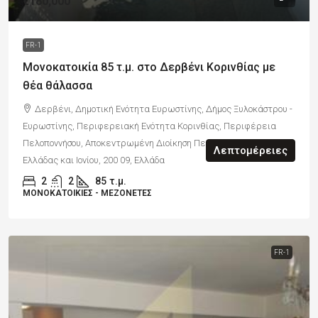
€180,000
FR-1
Μονοκατοικία 85 τ.μ. στο Δερβένι Κορινθίας με
θέα θάλασσα
Δερβένι, Δημοτική Ενότητα Ευρωστίνης, Δήμος Ξυλοκάστρου -
Ευρωστίνης, Περιφερειακή Ενότητα Κορινθίας, Περιφέρεια
Πελοποννήσου, Αποκεντρωμένη Διοίκηση Πελοποννήσου, Δυτικής
Λεπτομέρειες
Ελλάδας και Ιονίου, 200 09, Ελλάδα
2
2
85
τ.μ.
ΜΟΝΟΚΑΤΟΙΚΊΕΣ - ΜΕΖΟΝΈΤΕΣ
FR-1