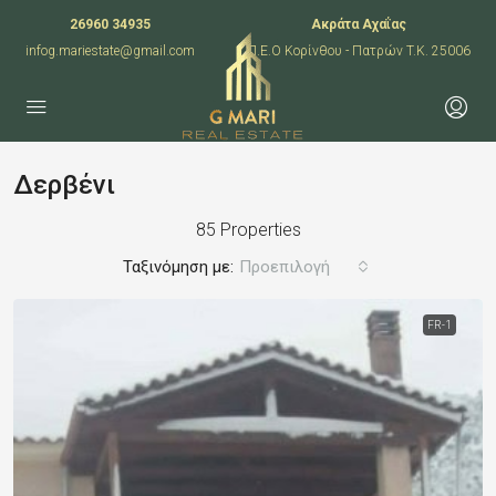
26960 34935
Ακράτα Αχαΐας
infog.mariestate@gmail.com
Π.Ε.Ο Κορίνθου - Πατρών T.K. 25006
Δερβένι
85 Properties
Ταξινόμηση με:
Προεπιλογή
FR-1