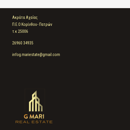
Ακράτα Αχαΐας
Π.Ε.Ο Κορίνθου- Πατρών
τ.κ 25006
26960 34935
infog.mariestate@gmail.com