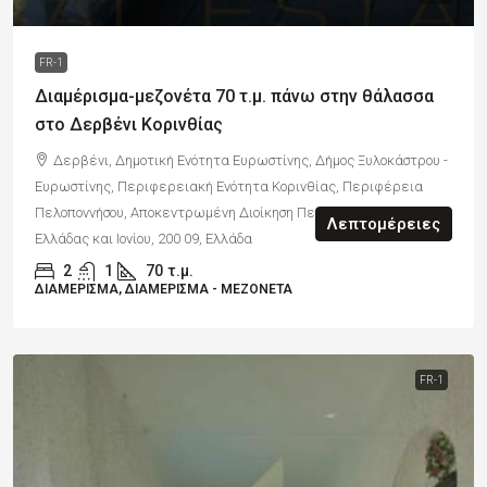
FR-1
Διαμέρισμα-μεζονέτα 70 τ.μ. πάνω στην θάλασσα
στο Δερβένι Κορινθίας
Δερβένι, Δημοτική Ενότητα Ευρωστίνης, Δήμος Ξυλοκάστρου -
Ευρωστίνης, Περιφερειακή Ενότητα Κορινθίας, Περιφέρεια
Πελοποννήσου, Αποκεντρωμένη Διοίκηση Πελοποννήσου, Δυτικής
Λεπτομέρειες
Ελλάδας και Ιονίου, 200 09, Ελλάδα
2
1
70
τ.μ.
ΔΙΑΜΈΡΙΣΜΑ, ΔΙΑΜΈΡΙΣΜΑ - ΜΕΖΟΝΈΤΑ
FR-1