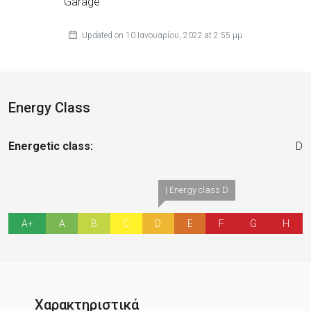
Garage
Updated on 10 Ιανουαρίου, 2022 at 2:55 μμ
Energy Class
Energetic class:
D
| Energy class D
A+
A
B
C
D
E
F
G
H
Χαρακτηριστικά