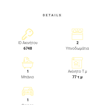
DETAILS
ID Ακινήτου
2
6748
Υπνοδωμάτια
1
Ακίνητο Τ.μ
Μπάνιο
77 τ.μ
1