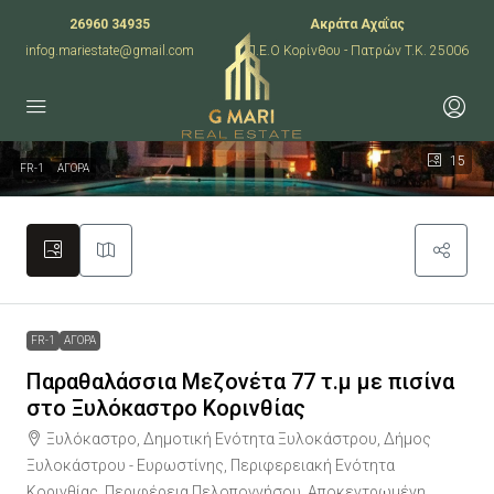
26960 34935
Ακράτα Αχαΐας
infog.mariestate@gmail.com
Π.Ε.Ο Κορίνθου - Πατρών T.K. 25006
15
FR-1
ΑΓΟΡΑ
FR-1
ΑΓΟΡΑ
Παραθαλάσσια Μεζονέτα 77 τ.μ με πισίνα
στο Ξυλόκαστρο Κορινθίας
Ξυλόκαστρο, Δημοτική Ενότητα Ξυλοκάστρου, Δήμος
Ξυλοκάστρου - Ευρωστίνης, Περιφερειακή Ενότητα
Κορινθίας, Περιφέρεια Πελοποννήσου, Αποκεντρωμένη