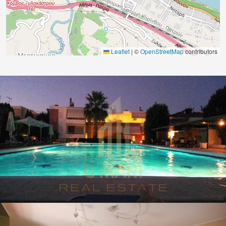
Leaflet
|
©
OpenStreetMap
contributors