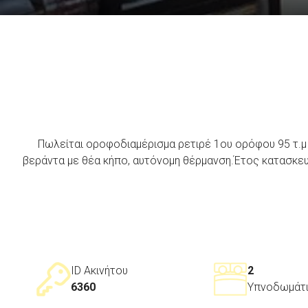
Πωλείται οροφοδιαμέρισμα ρετιρέ 1ου ορόφου 95 τ.μ σ
βεράντα με θέα κήπο, αυτόνομη θέρμανση.Έτος κατασκευ
ID Ακινήτου
2
6360
Υπνοδωμάτ