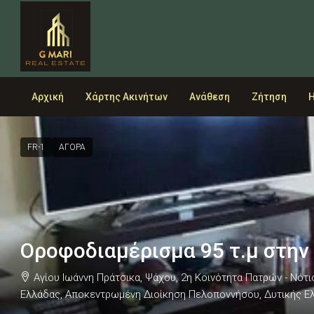
Αρχική
Χάρτης Ακινήτων
Ανάθεση
Ζήτηση
Η
FR-1
ΑΓΟΡΑ
Οροφοδιαμέρισμα 95 τ.μ στην
Αγίου Ιωάννη Πράτσικα, Ψάχου, 2η Κοινότητα Πατρών - Νότ
Ελλάδας, Αποκεντρωμένη Διοίκηση Πελοποννήσου, Δυτικής Ελλ