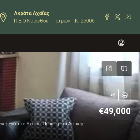
Ακράτα Αχαΐας
Π.Ε.Ο Κορίνθου - Πατρών T.K. 25006
€49,000
ακή Ενότητα Αχαΐας, Περιφέρεια Δυτικής