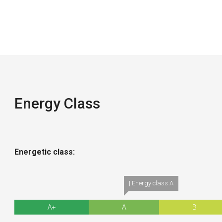
Energy Class
Energetic class:
| Energy class A
A+
A
B