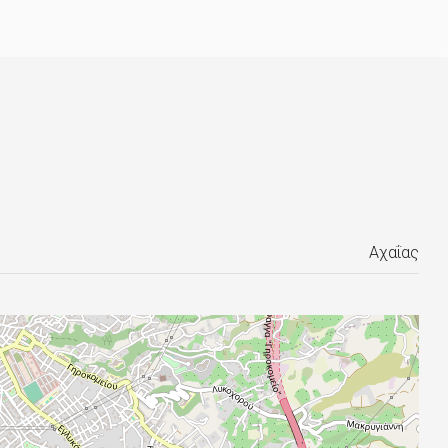
Αχαΐας