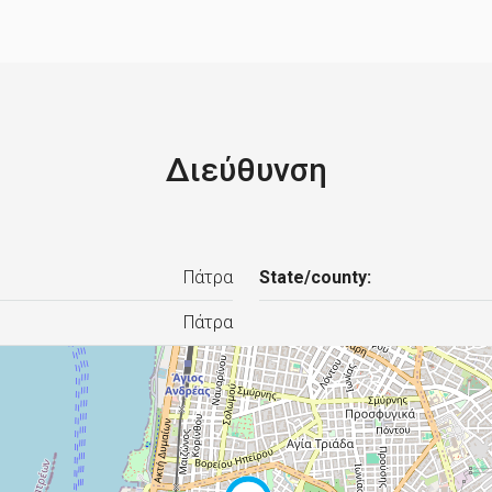
Διεύθυνση
Πάτρα
State/county:
Πάτρα