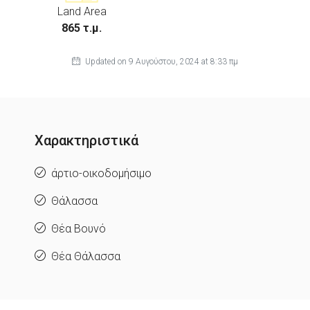
Land Area
865 τ.μ.
Updated on 9 Αυγούστου, 2024 at 8:33 πμ
Χαρακτηριστικά
άρτιο-οικοδομήσιμο
Θάλασσα
Θέα Βουνό
Θέα Θάλασσα