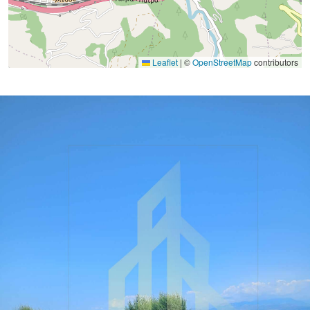
Leaflet
|
©
OpenStreetMap
contributors