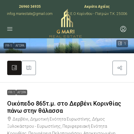
26960 34935
Ακράτα Αχαΐας
infog.mariestate@gmail.com
Π.Ε.Ο Κορίνθου - Πατρών T.K. 25006
1
FR-1
ΑΓΟΡΑ
FR-1
ΑΓΟΡΑ
Οικόπεδο 865τ.μ. στο Δερβένι Κορινθίας
πάνω στην θάλασσα
Δερβένι, Δημοτική Ενότητα Ευρωστίνης, Δήμος
Ξυλοκάστρου - Ευρωστίνης, Περιφερειακή Ενότητα
Κορινθίας, Περιφέρεια Πελοποννήσου, Αποκεντρωμένη