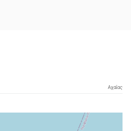
Αχαΐας