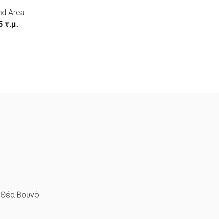
nd Area
5 τ.μ.
Θέα Βουνό