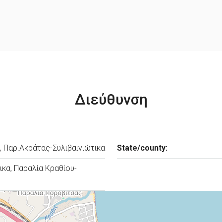
Διεύθυνση
, Παρ.Ακράτας-Συλιβαινιώτικα
State/county:
ικα, Παραλία Κραθίου-