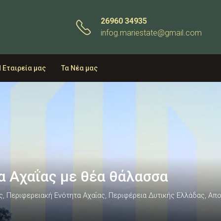
26960 34935
infog.mariestate@gmail.com
 Εταιρεία μας
Τα Νέα μας
α Αχαΐας με θέα θάλασσα
ας, Περιφερειακή Ενότητα Αχαΐας, Περιφέρεια Δυτικής Ελλάδας, Α