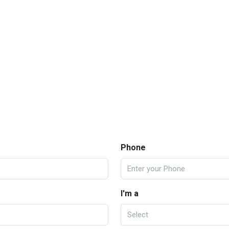
Phone
I'm a
Select