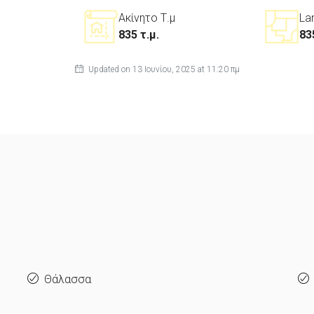
Ακίνητο Τ.μ
La
835 τ.μ.
83
Updated on 13 Ιουνίου, 2025 at 11:20 πμ
Θάλασσα