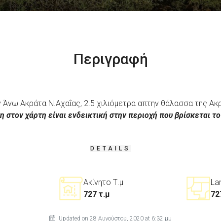
Περιγραφή
 Άνω Ακράτα Ν.Αχαΐας, 2.5 χιλιόμετρα απτην θάλασσα της Ακρ
η στον χάρτη είναι ενδεικτική στην περιοχή που βρίσκεται το
DETAILS
Ακίνητο Τ.μ
La
727 τ.μ
72
Updated on 28 Αυγούστου, 2020 at 6:32 μμ