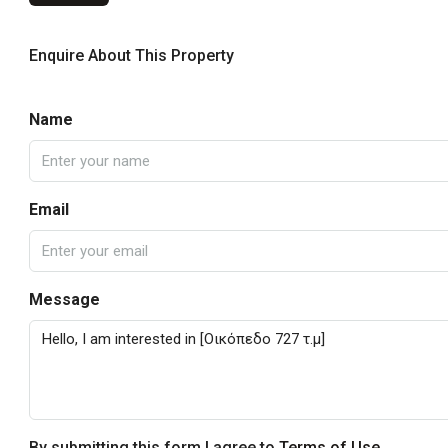
Enquire About This Property
Name
Email
Message
By submitting this form I agree to
Terms of Use