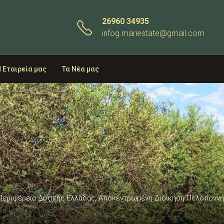
26960 34935
infog.mariestate@gmail.com
 Εταιρεία μας
Τα Νέα μας
 Περιφέρεια Δυτικής Ελλάδας, Αποκεντρωμένη Διοίκηση Πελοποννήσο