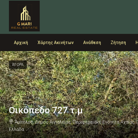
Αρχική
Χάρτης Ακινήτων
Ανάθεση
Ζήτηση
Η
ΑΓΟΡΑ
Οικόπεδο 727 τ.μ
Άμπελος, Δήμος Αιγιαλείας, Περιφερειακή Ενότητα Αχαΐας,
Ελλάδα