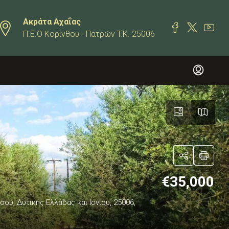
Ακράτα Αχαΐας
Π.Ε.Ο Κορίνθου - Πατρών T.K. 25006
€35,000
υ, Δυτικής Ελλάδας και Ιονίου, 25006,