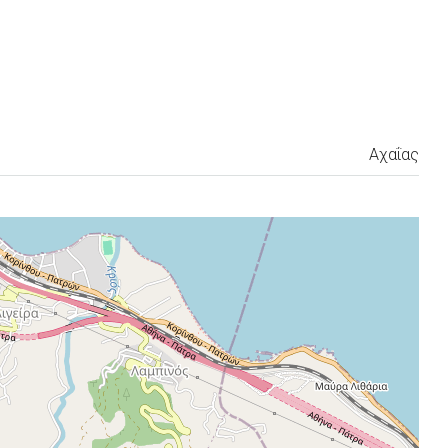
Αχαΐας