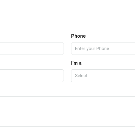
Phone
I'm a
Select