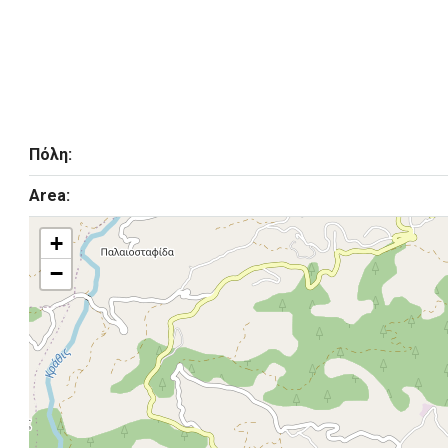
Πόλη:
Area:
+
−