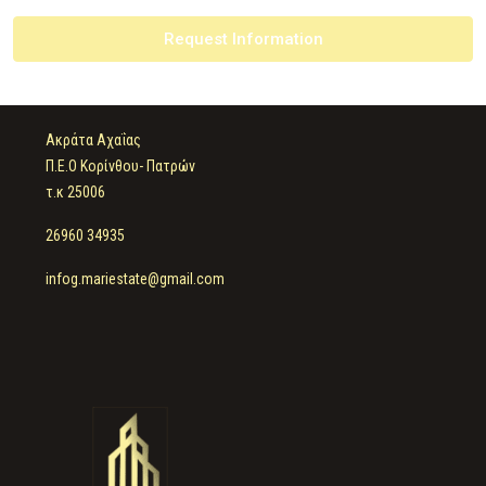
Request Information
Ακράτα Αχαΐας
Π.Ε.Ο Κορίνθου- Πατρών
τ.κ 25006
26960 34935
infog.mariestate@gmail.com