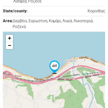
Λιθάρια, Ροζενά
State/county:
Κορινθίας
Area:
Δερβένι, Ευρωστίνη, Καμάρι, Λυγιά, Λυκοποριά,
Ροζενά
+
−