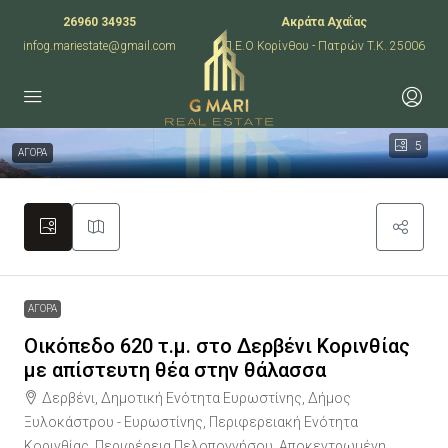
26960 34935
Ακράτα Αχαΐας
infog.mariestate@gmail.com
Π.Ε.Ο Κορίνθου - Πατρών T.K. 25006
5
ΑΓΟΡΑ
ΑΓΟΡΑ
Οικόπεδο 620 τ.μ. στο Δερβένι Κορινθίας
με απίστευτη θέα στην θάλασσα
Δερβένι, Δημοτική Ενότητα Ευρωστίνης, Δήμος
Ξυλοκάστρου - Ευρωστίνης, Περιφερειακή Ενότητα
Κορινθίας, Περιφέρεια Πελοποννήσου, Αποκεντρωμένη