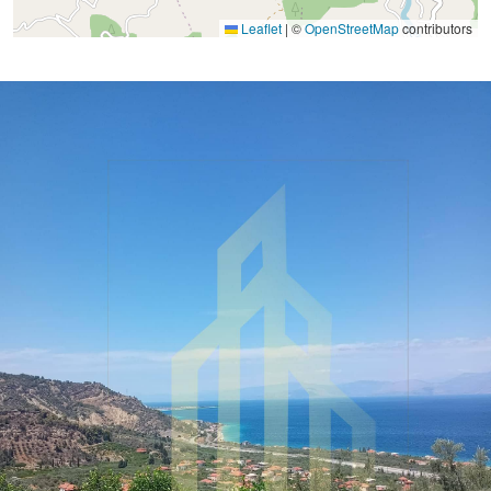
Leaflet
|
©
OpenStreetMap
contributors