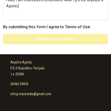
By submitting this form I agree to
Terms of Use
Request Information
Ακράτα Αχαΐας
Π.Ε.Ο Κορίνθου- Πατρών
τ.κ 25006
26960 34935
infog.mariestate@gmail.com