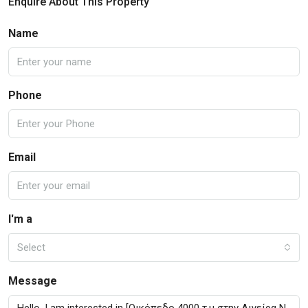
Enquire About This Property
Name
Phone
Email
I'm a
Select
Message