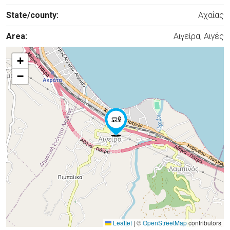
State/county:
Αχαΐας
Area:
Αιγείρα, Αιγές
+
−
Leaflet
|
©
OpenStreetMap
contributors