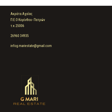
Ακράτα Αχαΐας
Π.Ε.Ο Κορίνθου- Πατρών
τ.κ 25006
26960 34935
infog.mariestate@gmail.com