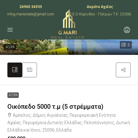
26960 34935
Ακράτα Αχαΐας
infog.mariestate@gmail.com
Π.Ε.Ο Κορίνθου - Πατρών T.K. 25006
2
ΑΓΟΡΑ
ΑΓΟΡΑ
Οικόπεδο 5000 τ.μ (5 στρέμματα)
Άμπελος, Δήμος Αιγιαλείας, Περιφερειακή Ενότητα
Αχαΐας, Περιφέρεια Δυτικής Ελλάδας, Πελοπόννησος, Δυτική
Ελλάδα και Ιόνιο, 25006, Ελλάδα