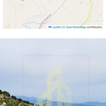
Leaflet
|
©
OpenStreetMap
contributors