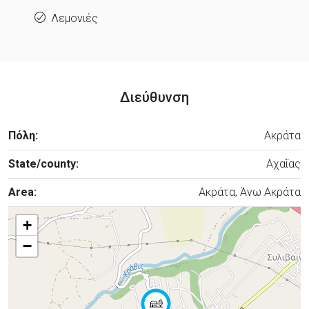
Λεμονιές
Διεύθυνση
Πόλη:
Ακράτα
State/county:
Αχαΐας
Area:
Ακράτα, Άνω Ακράτα
+
−