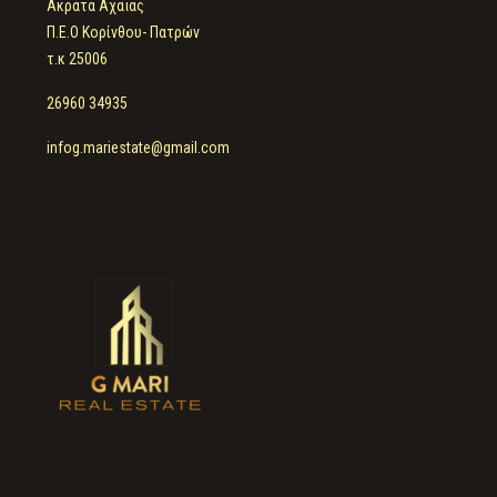
Ακράτα Αχαΐας
Π.Ε.Ο Κορίνθου- Πατρών
τ.κ 25006
26960 34935
infog.mariestate@gmail.com