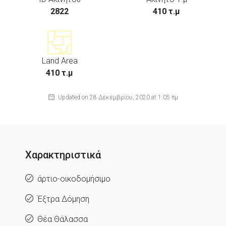
2822
410 τ.μ
Land Area
410 τ.μ
Updated on 28 Δεκεμβρίου, 2020 at 1:05 πμ
Χαρακτηριστικά
άρτιο-οικοδομήσιμο
Έξτρα Δόμηση
Θέα Θάλασσα