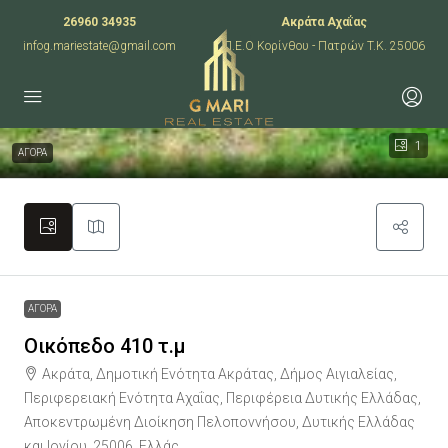
26960 34935
Ακράτα Αχαΐας
infog.mariestate@gmail.com
Π.Ε.Ο Κορίνθου - Πατρών T.K. 25006
1
ΑΓΟΡΑ
ΑΓΟΡΑ
Οικόπεδο 410 τ.μ
Ακράτα, Δημοτική Ενότητα Ακράτας, Δήμος Αιγιαλείας,
Περιφερειακή Ενότητα Αχαΐας, Περιφέρεια Δυτικής Ελλάδας,
Αποκεντρωμένη Διοίκηση Πελοποννήσου, Δυτικής Ελλάδας
και Ιονίου, 25006, Ελλάς