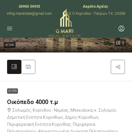
26960 34935
Ακράτα Αχαΐας
infog.mariestate@gmail.com
Π.Ε.Ο Κορίνθου - Πατρών T.K. 25006
2
ΑΓΟΡΑ
ΑΓΟΡΑ
Οικόπεδο 4000 τ.μ
Σολωμός, Κορίνθου - Νεμέας, Μπεκιάνικα, κ. Σολομού,
Δημοτική Ενότητα Κορινθίων, Δήμος Κορινθίων,
Περιφερειακή Ενότητα Κορινθίας, Περιφέρεια
Πελοποννήσου, Αποκεντρωμένη Διοίκηση Πελοποννήσου,