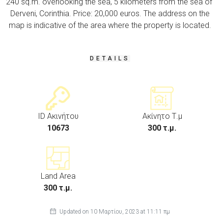
240 sq.m. overlooking the sea, 5 kilometers from the sea of ​​
Derveni, Corinthia. Price: 20,000 euros. The address on the
map is indicative of the area where the property is located.
DETAILS
ID Ακινήτου
Ακίνητο Τ.μ
10673
300 τ.μ.
Land Area
300 τ.μ.
Updated on 10 Μαρτίου, 2023 at 11:11 πμ