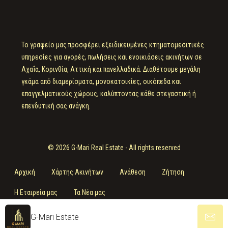
Το γραφείο μας προσφέρει εξειδικευμένες κτηματομεσιτικές
υπηρεσίες για αγορές, πωλήσεις και ενοικιάσεις ακινήτων σε
Αχαΐα, Κορινθία, Αττική και πανελλαδικά. Διαθέτουμε μεγάλη
γκάμα από διαμερίσματα, μονοκατοικίες, οικόπεδα και
επαγγελματικούς χώρους, καλύπτοντας κάθε στεγαστική ή
επενδυτική σας ανάγκη.
© 2026 G-Mari Real Estate - All rights reserved
Αρχική
Χάρτης Ακινήτων
Ανάθεση
Ζήτηση
Η Εταιρεία μας
Τα Νέα μας
G-Mari Estate