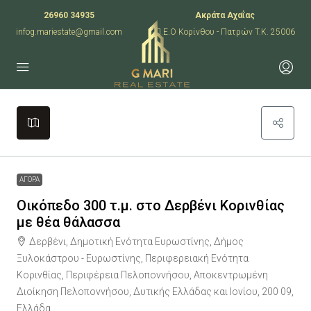
26960 34935
Ακράτα Αχαΐας
infog.mariestate@gmail.com
Π.Ε.Ο Κορίνθου - Πατρών T.K. 25006
Leaflet
|
©
OpenStreetMap
contributors
+
−
ΑΓΟΡΑ
Οικόπεδο 300 τ.μ. στο Δερβένι Κορινθίας
με θέα θάλασσα
Δερβένι, Δημοτική Ενότητα Ευρωστίνης, Δήμος
Ξυλοκάστρου - Ευρωστίνης, Περιφερειακή Ενότητα
Κορινθίας, Περιφέρεια Πελοποννήσου, Αποκεντρωμένη
Διοίκηση Πελοποννήσου, Δυτικής Ελλάδας και Ιονίου, 200 09,
Ελλάδα