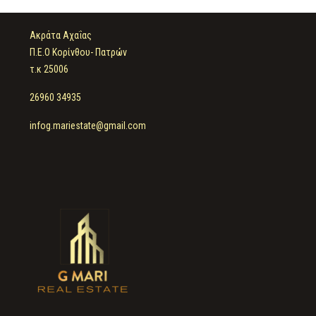
Ακράτα Αχαΐας
Π.Ε.Ο Κορίνθου- Πατρών
τ.κ 25006
26960 34935
infog.mariestate@gmail.com