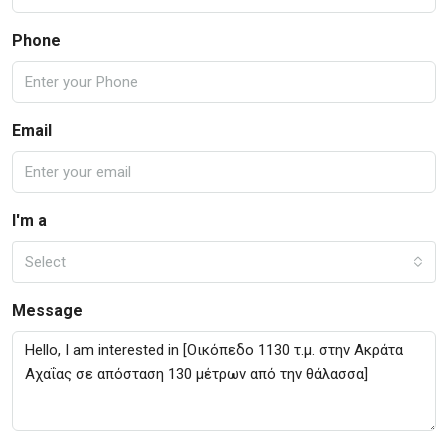
Phone
Email
I'm a
Select
Message