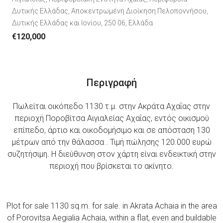
Δυτικής Ελλάδας, Αποκεντρωμένη Διοίκηση Πελοποννήσου,
Δυτικής Ελλάδας και Ιονίου, 250 06, Ελλάδα
€120,000
Περιγραφή
Πωλείται οικόπεδο 1130 τ.μ. στην Ακράτα Αχαΐας στην
περιοχή Ποροβίτσα Αιγιαλείας Αχαΐας, εντός οικισμού
επίπεδο, άρτιο και οικοδομήσιμο και σε απόσταση 130
μέτρων από την θάλασσα . Τιμή πώλησης 120.000 ευρώ
συζητήσιμη. Η διεύθυνση στον χάρτη είναι ενδεικτική στην
περιοχή που βρίσκεται το ακίνητο.
Plot for sale 1130
sq.m. for sale. in Akrata Achaia in the area
of ​​Porovitsa Aegialia Achaia, within a flat, even and buildable