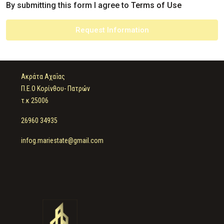
By submitting this form I agree to
Terms of Use
Request Information
Ακράτα Αχαΐας
Π.Ε.Ο Κορίνθου- Πατρών
τ.κ 25006
26960 34935
infog.mariestate@gmail.com