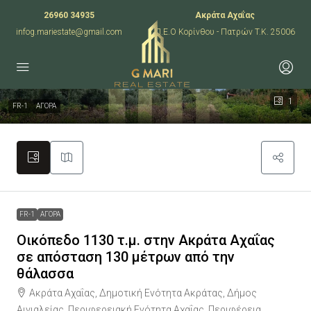
26960 34935
Ακράτα Αχαΐας
infog.mariestate@gmail.com
Π.Ε.Ο Κορίνθου - Πατρών T.K. 25006
1
FR-1
ΑΓΟΡΑ
FR-1
ΑΓΟΡΑ
Οικόπεδο 1130 τ.μ. στην Ακράτα Αχαΐας
σε απόσταση 130 μέτρων από την
θάλασσα
Ακράτα Αχαΐας, Δημοτική Ενότητα Ακράτας, Δήμος
Αιγιαλείας, Περιφερειακή Ενότητα Αχαΐας, Περιφέρεια