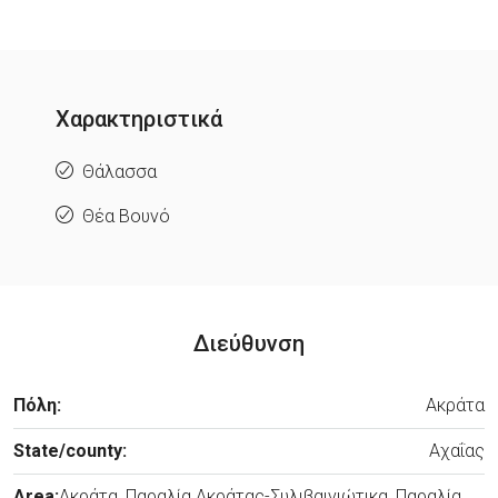
Χαρακτηριστικά
Θάλασσα
Θέα Βουνό
Διεύθυνση
Πόλη:
Ακράτα
State/county:
Αχαΐας
Area:
Ακράτα, Παραλία Ακράτας-Συλιβαινιώτικα, Παραλία