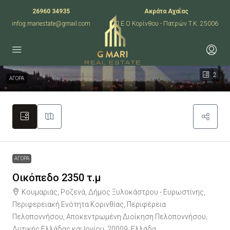
26960 34935
Ακράτα Αχαΐας
infog.mariestate@gmail.com
Π.Ε.Ο Κορίνθου - Πατρών T.K. 25006
2
ΑΓΟΡΑ
ΑΓΟΡΑ
Οικόπεδο 2350 τ.μ
Κουμαριάς, Ροζενά, Δήμος Ξυλοκάστρου - Ευρωστίνης,
Περιφερειακή Ενότητα Κορινθίας, Περιφέρεια
Πελοποννήσου, Αποκεντρωμένη Διοίκηση Πελοποννήσου,
Δυτικής Ελλάδας και Ιονίου, 20009, Ελλάδα