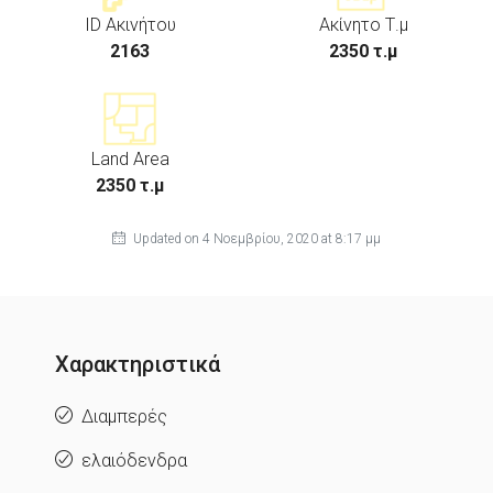
ID Ακινήτου
Ακίνητο Τ.μ
2163
2350 τ.μ
Land Area
2350 τ.μ
Updated on 4 Νοεμβρίου, 2020 at 8:17 μμ
Χαρακτηριστικά
Διαμπερές
ελαιόδενδρα