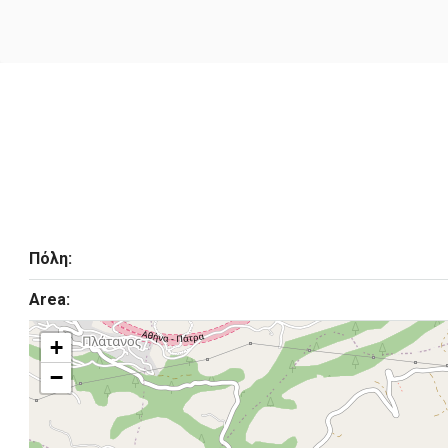
Πόλη:
Area:
+
−