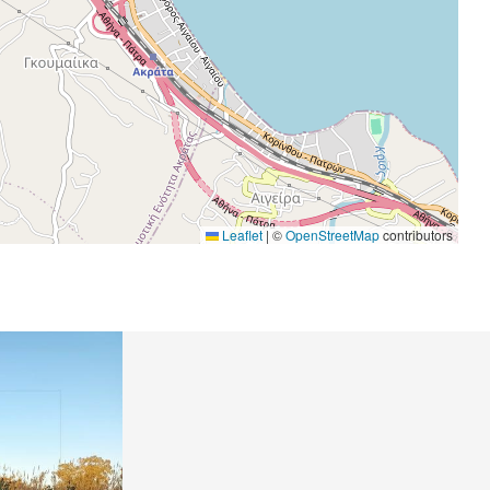
Leaflet
|
©
OpenStreetMap
contributors