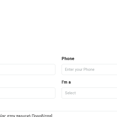
Phone
I'm a
Select