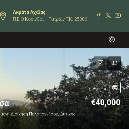
Ακράτα Αχαΐας
Π.Ε.Ο Κορίνθου - Πατρών T.K. 25006
€40,000
τσα
ρωμένη Διοίκηση Πελοποννήσου, Δυτικής