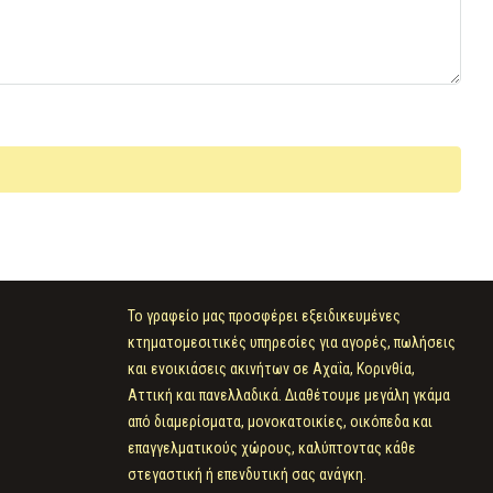
Το γραφείο μας προσφέρει εξειδικευμένες
κτηματομεσιτικές υπηρεσίες για αγορές, πωλήσεις
και ενοικιάσεις ακινήτων σε Αχαΐα, Κορινθία,
Αττική και πανελλαδικά. Διαθέτουμε μεγάλη γκάμα
από διαμερίσματα, μονοκατοικίες, οικόπεδα και
επαγγελματικούς χώρους, καλύπτοντας κάθε
στεγαστική ή επενδυτική σας ανάγκη.