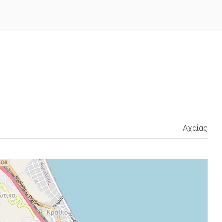
Αχαΐας