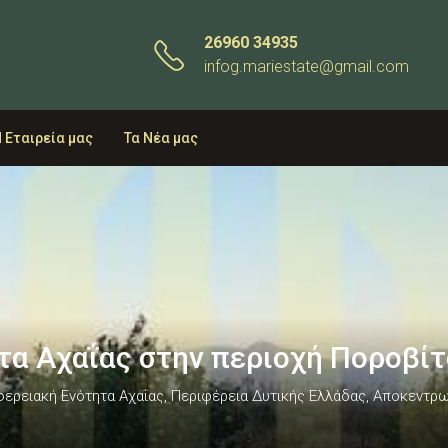
26960 34935
infog.mariestate@gmail.com
 Εταιρεία μας
Τα Νέα μας
άτα Αχαΐας στην περιοχή Ποροβί
ιφερειακή Ενότητα Αχαΐας, Περιφέρεια Δυτικής Ελλάδας, Αποκεντ