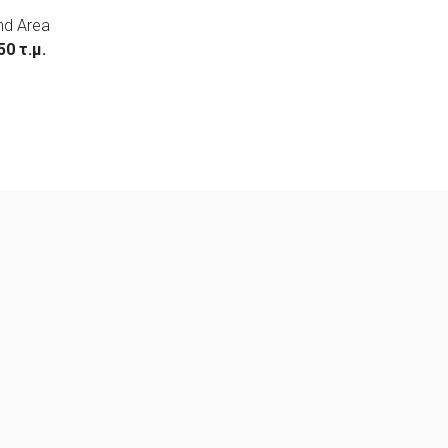
nd Area
50 τ.μ.