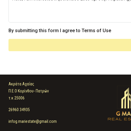
By submitting this form I agree to
Terms of Use
Ακράτα Αχαΐας
Π.Ε.Ο Κορίνθου- Πατρών
τ.κ 25006
26960 34935
infog.mariestate@gmail.com