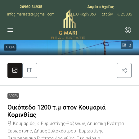
26960 34935
Ακράτα Αχαΐας
infog.mariestate@gmail.com
Π.Ε.Ο Κορίνθου - Πατρών T.K. 25006
3
ΑΓΟΡΑ
ΑΓΟΡΑ
Οικόπεδο 1200 τ.μ στον Κουμαριά
Κορινθίας
Κουμαριάς, κ. Ευρωστίνης-Ροζενών, Δημοτική Ενότητα
Ευρωστίνης, Δήμος Ξυλοκάστρου - Ευρωστίνης,
Περιφερειακή Ενότητα Κορινθίας, Περιφέρεια