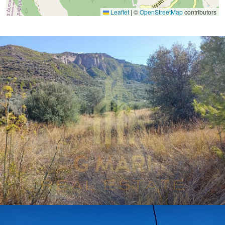
Leaflet
|
©
OpenStreetMap
contributors