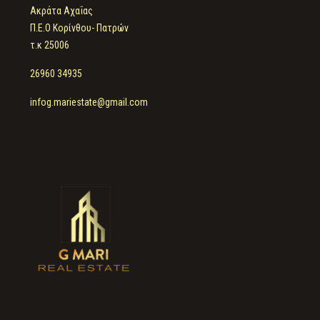
Ακράτα Αχαΐας
Π.Ε.Ο Κορίνθου- Πατρών
τ.κ 25006
26960 34935
infog.mariestate@gmail.com