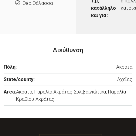
τ.μ,
ή πολ
Θέα Θάλασσα
κατάλληλο
κατοικ
και για :
Διεύθυνση
Πόλη:
Ακράτα
State/county:
Αχαΐας
Area:
Ακράτα, Παραλία Ακράτας-Συλιβαινιώτικα, Παραλία
Κραθίου-Ακράτας