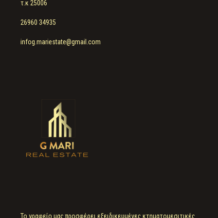
τ.κ 25006
26960 34935
infog.mariestate@gmail.com
Το γραφείο μας προσφέρει εξειδικευμένες κτηματομεσιτικές