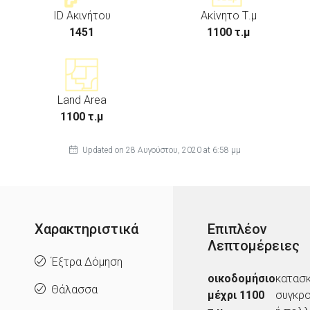
ID Ακινήτου
Ακίνητο Τ.μ
1451
1100 τ.μ
Land Area
1100 τ.μ
Updated on 28 Αυγούστου, 2020 at 6:58 μμ
Χαρακτηριστικά
Επιπλέον
Λεπτομέρειες
Έξτρα Δόμηση
οικοδομήσιο
κατασ
Θάλασσα
μέχρι 1100
συγκρ