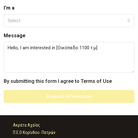
I'm a
Select
Message
By submitting this form I agree to
Terms of Use
Request Information
Ακράτα Αχαΐας
Π.Ε.Ο Κορίνθου- Πατρών