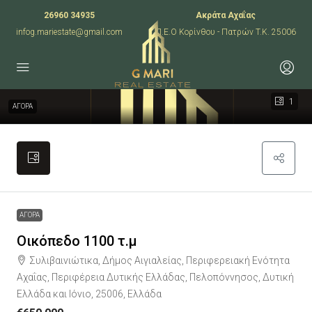
26960 34935
Ακράτα Αχαΐας
infog.mariestate@gmail.com
Π.Ε.Ο Κορίνθου - Πατρών T.K. 25006
1
ΑΓΟΡΑ
ΑΓΟΡΑ
Οικόπεδο 1100 τ.μ
Συλιβαινιώτικα, Δήμος Αιγιαλείας, Περιφερειακή Ενότητα
Αχαΐας, Περιφέρεια Δυτικής Ελλάδας, Πελοπόννησος, Δυτική
Ελλάδα και Ιόνιο, 25006, Ελλάδα