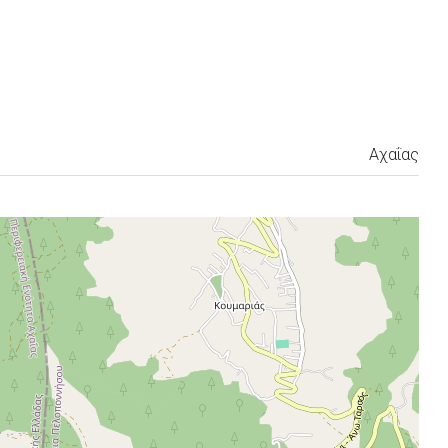
Αχαΐας