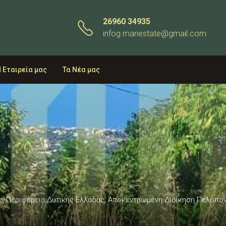
26960 34935
infog.mariestate@gmail.com
 Εταιρεία μας
Τα Νέα μας
ΐας, Περιφέρεια Δυτικής Ελλάδας, Αποκεντρωμένη Διοίκηση Πελοπονν