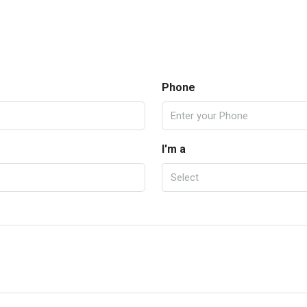
Phone
I'm a
Select