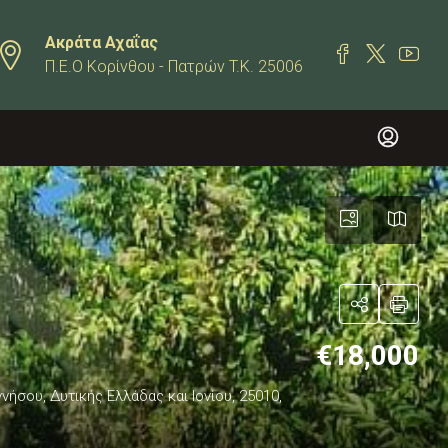
Ακράτα Αχαΐας
Π.Ε.Ο Κορίνθου - Πατρών T.K. 25006
€18,000
ήσου, Δυτικής Ελλάδας και Ιονίου, 25010,