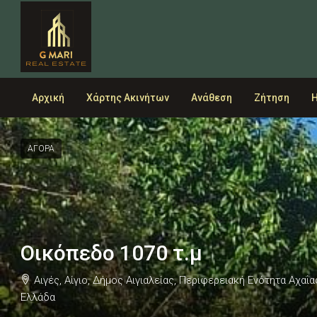
Αρχική
Χάρτης Ακινήτων
Ανάθεση
Ζήτηση
Η
ΑΓΟΡΑ
Οικόπεδο 1070 τ.μ
Αιγές, Αίγιο, Δήμος Αιγιαλείας, Περιφερειακή Ενότητα Αχα
Ελλάδα