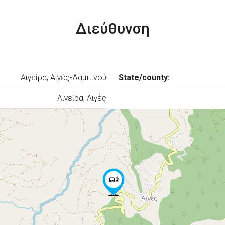
Διεύθυνση
Αιγείρα, Αιγές-Λαμπινού
State/county:
Αιγείρα, Αιγές