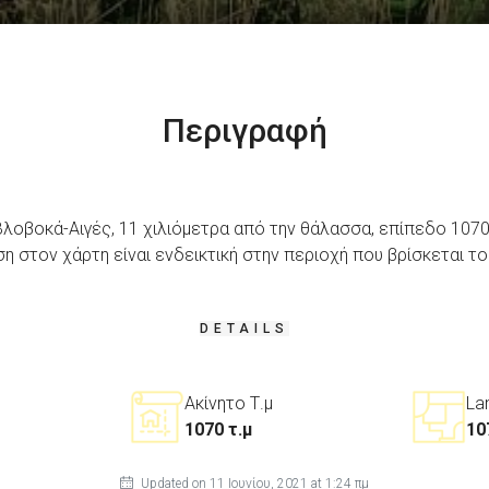
Περιγραφή
λοβοκά-Αιγές, 11 χιλιόμετρα από την θάλασσα, επίπεδο 1070 τ.
η στον χάρτη είναι ενδεικτική στην περιοχή που βρίσκεται το
DETAILS
Ακίνητο Τ.μ
La
1070 τ.μ
10
Updated on 11 Ιουνίου, 2021 at 1:24 πμ