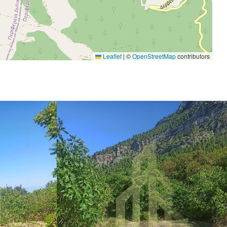
Leaflet
|
©
OpenStreetMap
contributors