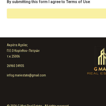
By submitting this form I agree to
Terms of Use
Ακράτα Αχαΐας
Π.Ε.Ο Κορίνθου- Πατρών
τ.κ 25006
26960 34935
infog.mariestate@gmail.com