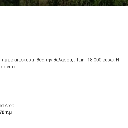
μ με απίστευτη θέα την θάλασσα, . Τιμή : 18.000 ευρώ. Η
 ακίνητο.
nd Area
70 τ.μ