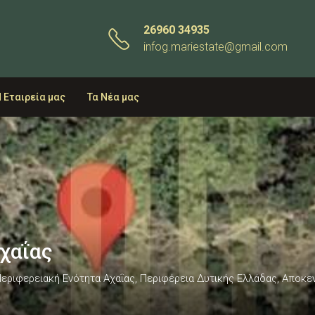
26960 34935
infog.mariestate@gmail.com
 Εταιρεία μας
Τα Νέα μας
Αχαΐας
 Περιφερειακή Ενότητα Αχαΐας, Περιφέρεια Δυτικής Ελλάδας, Απο