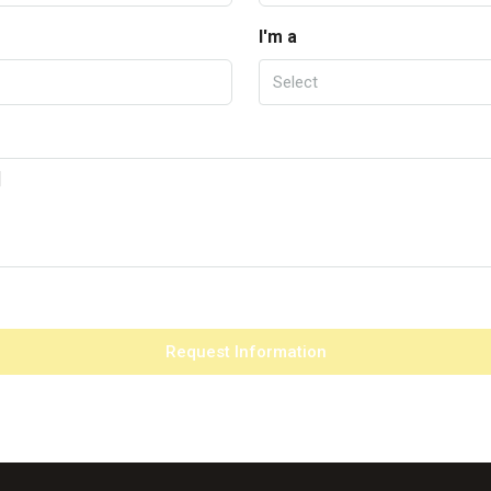
I'm a
Select
Request Information