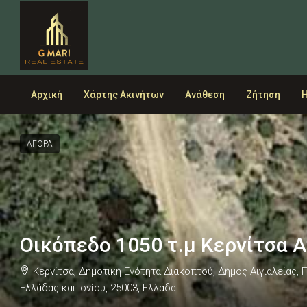
Αρχική
Χάρτης Ακινήτων
Ανάθεση
Ζήτηση
Η
ΑΓΟΡΑ
Οικόπεδο 1050 τ.μ Κερνίτσα 
Κερνίτσα, Δημοτική Ενότητα Διακοπτού, Δήμος Αιγιαλείας,
Ελλάδας και Ιονίου, 25003, Ελλάδα