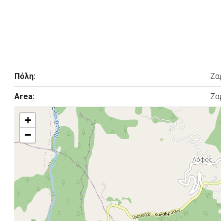
Πόλη:
Ζα
Area:
Ζα
+
−