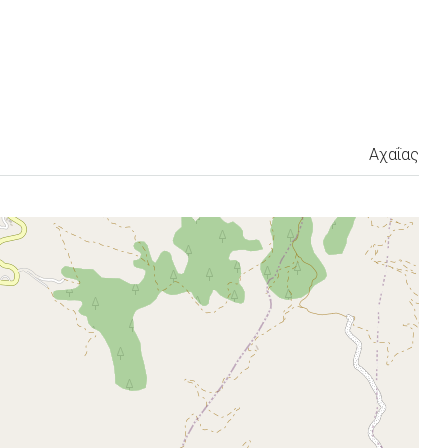
Αχαΐας