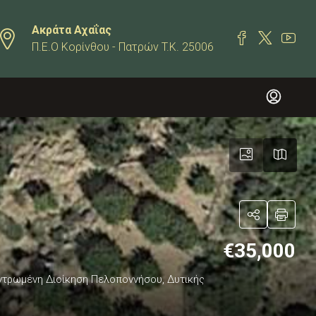
Ακράτα Αχαΐας
Π.Ε.Ο Κορίνθου - Πατρών T.K. 25006
€35,000
κεντρωμένη Διοίκηση Πελοποννήσου, Δυτικής