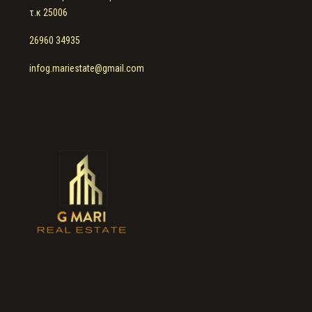
τ.κ 25006
26960 34935
infog.mariestate@gmail.com