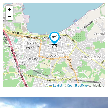
+
−
Leaflet
|
©
OpenStreetMap
contributors