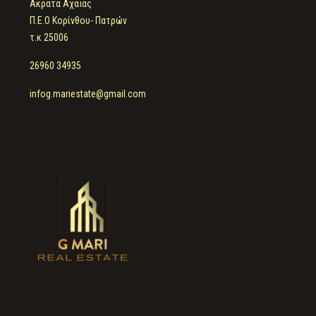
Ακράτα Αχαΐας
Π.Ε.Ο Κορίνθου- Πατρών
τ.κ 25006
26960 34935
infog.mariestate@gmail.com