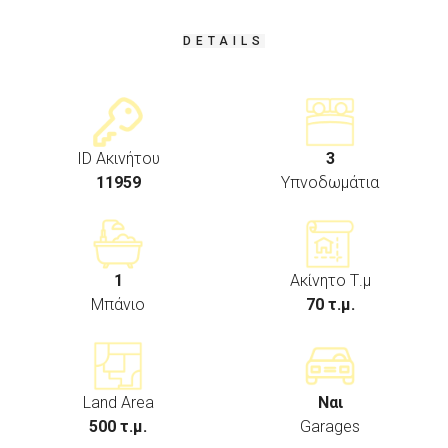
DETAILS
ID Ακινήτου
3
11959
Υπνοδωμάτια
1
Ακίνητο Τ.μ
Μπάνιο
70 τ.μ.
Land Area
Ναι
500 τ.μ.
Garages