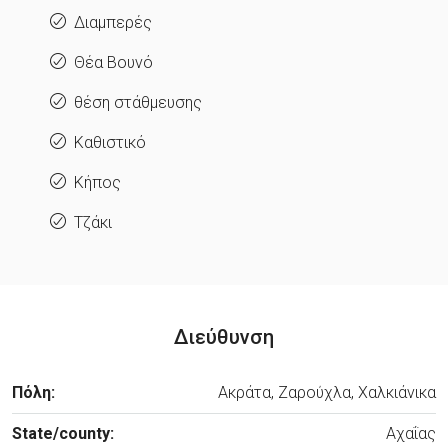
Διαμπερές
Θέα Βουνό
θέση στάθμευσης
Καθιστικό
Κήπος
Τζάκι
Διεύθυνση
Πόλη:
Ακράτα, Ζαρούχλα, Χαλκιάνικα
State/county:
Αχαΐας