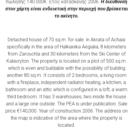
πώλησης 140.000€. Έτος κατασκευής 2006.
Η διεύθυνση
στον χάρτη είναι ενδεικτική στην περιοχή που βρίσκεται
το ακίνητο.
Detached house of 70 sq.m. for sale. in Akrata of Achaia
specifically in the area of ​​Halkianika Aegialia, 8 kilometers
from Zarouchla and 30 kilometers from the Ski Center of
Kalavryton. The property is located on a plot of 500 sq.m.
which is even and buildable with the possibility of building
another 80 sq.m. It consists of 2 bedrooms, a living room
with a fireplace, independent radiator heating, a kitchen, a
bathroom and an attic which is configured in a loft, a warm
third bedroom. It has 3 warehouses, two inside the house
and a large one outside. The PEA is under publication. Sale
price €140,000. Year of construction 2006. The address on
the map is indicative of the area where the property is
located.