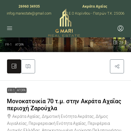
26960 34935
Ακράτα Αχαΐας
infog.mariestate@gmail.com
Π.Ε.Ο Κορίνθου - Πατρών T.K. 25006
25
FR-1
ΑΓΟΡΑ
FR-1
ΑΓΟΡΑ
Μονοκατοικία 70 τ.μ. στην Ακράτα Αχαΐας
περιοχή Ζαρούχλα
Ακράτα Αχαΐας, Δημοτική Ενότητα Ακράτας, Δήμος
Αιγιαλείας, Περιφερειακή Ενότητα Αχαΐας, Περιφέρεια
Δυτικής Ελλάδας, Αποκεντρωμένη Διοίκηση Πελοποννήσου,