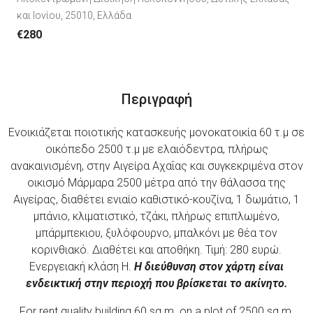
και Ιονίου, 25010, Ελλάδα
€280
Περιγραφή
Ενοικιάζεται ποιοτικής κατασκευής μονοκατοικία 60 τ.μ σε
οικόπεδο 2500 τ.μ με ελαιόδεντρα, πλήρως
ανακαινισμένη, στην Αιγείρα Αχαΐας και συγκεκριμένα στον
οικισμό Μάρμαρα 2500 μέτρα από την θάλασσα της
Αιγείρας, διαθέτει ενιαίο καθιστικό-κουζίνα, 1 δωμάτιο, 1
μπάνιο, κλιματιστικό, τζάκι, πλήρως επιπλωμένο,
μπάρμπεκιου, ξυλόφουρνο, μπαλκόνι με θέα τον
κορινθιακό. Διαθέτει και αποθήκη. Τιμή: 280 ευρώ.
Ενεργειακή κλάση Η.
Η διεύθυνση στον χάρτη είναι
ενδεικτική στην περιοχή που βρίσκεται το ακίνητο.
For rent quality building 60 sq.m. on a plot of 2500 sq.m.