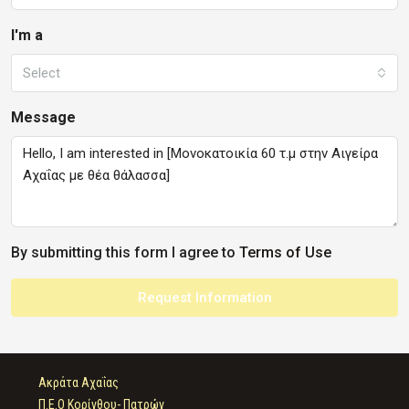
I'm a
Select
Message
By submitting this form I agree to
Terms of Use
Request Information
Ακράτα Αχαΐας
Π.Ε.Ο Κορίνθου- Πατρών