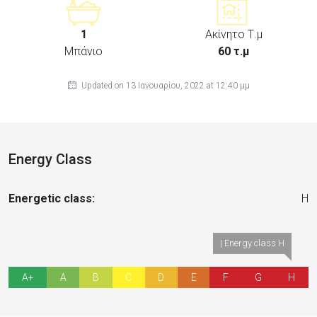
1
Ακίνητο Τ.μ
Μπάνιο
60 τ.μ
Updated on 13 Ιανουαρίου, 2022 at 12:40 μμ
Energy Class
Energetic class:
H
| Energy class H
A+
A
B
C
D
E
F
G
H