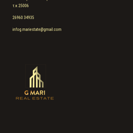
τ.κ 25006
26960 34935
infog.mariestate@gmail.com