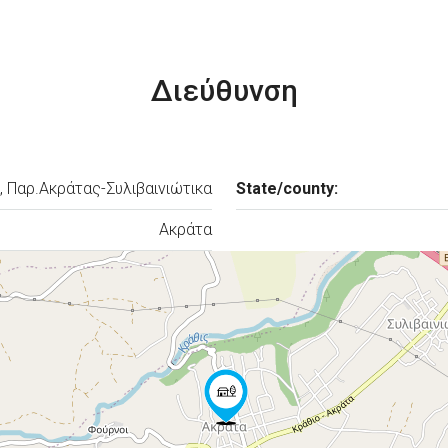
Διεύθυνση
, Παρ.Ακράτας-Συλιβαινιώτικα
State/county:
Ακράτα