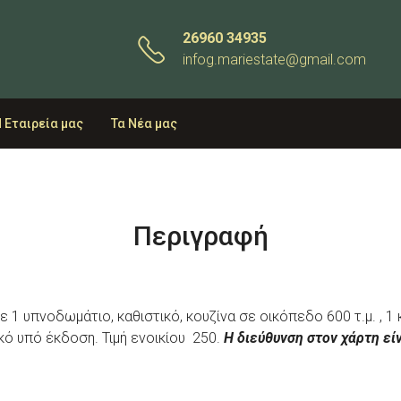
26960 34935
infog.mariestate@gmail.com
 Εταιρεία μας
Τα Νέα μας
Περιγραφή
ε 1 υπνοδωμάτιο, καθιστικό, κουζίνα σε οικόπεδο 600 τ.μ. , 1 
κό υπό έκδοση. Τιμή ενοικίου 250.
Η διεύθυνση στον χάρτη είν