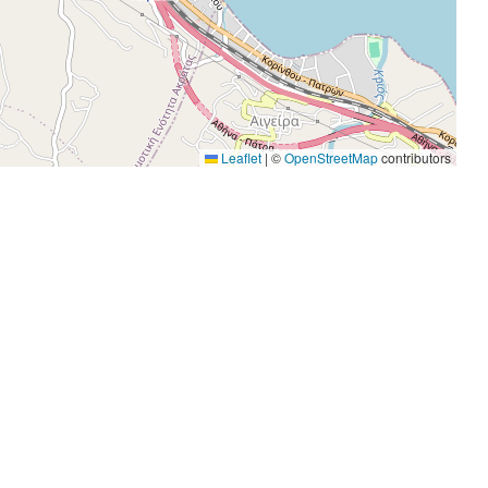
Leaflet
|
©
OpenStreetMap
contributors