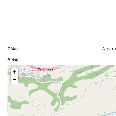
Πόλη:
Ακράτα
Area:
+
−