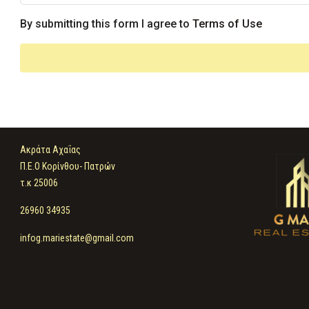
By submitting this form I agree to
Terms of Use
Ακράτα Αχαΐας
Π.Ε.Ο Κορίνθου- Πατρών
τ.κ 25006
26960 34935
infog.mariestate@gmail.com