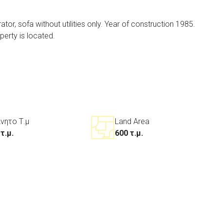
tor, sofa without utilities only. Year of construction 1985.
perty is located.
ίνητο Τ.μ
Land Area
τ.μ.
600 τ.μ.