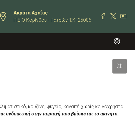
Ακράτα Αχαΐας
Π.Ε.Ο Κορίνθου - Πατρών T.K. 25006
Leaflet
|
©
OpenStreetMap
contributors
κλιματιστικό, κουζίνα, ψυγείο, καναπέ χωρίς κοινόχρηστα
αι ενδεικτική στην περιοχή που βρίσκεται το ακίνητο.