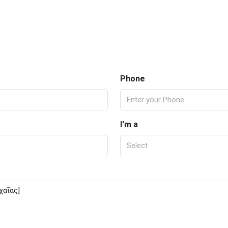
Phone
I'm a
Select