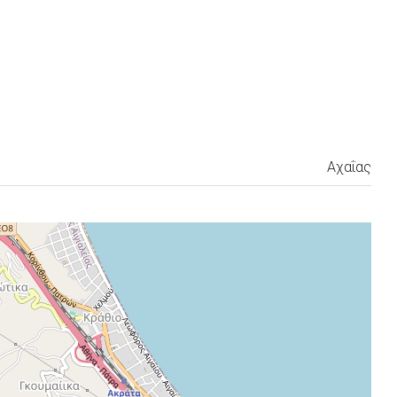
Αχαΐας