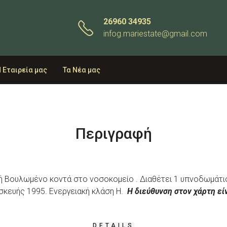
26960 34935
infog.mariestate@gmail.com
 Εταιρεία μας
Τα Νέα μας
Περιγραφή
χή Βουλωμένο κοντά στο νοσοκομείο . Διαθέτει 1 υπνοδωμάτιο
ασκευής 1995. Ενεργειακή κλάση Η.
Η διεύθυνση στον χάρτη εί
DETAILS