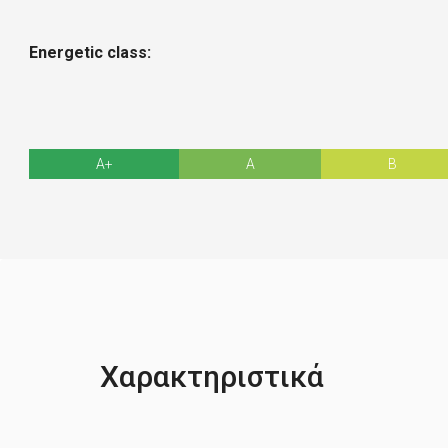
Energetic class:
A+
A
B
Χαρακτηριστικά