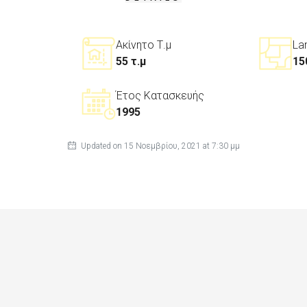
Ακίνητο Τ.μ
La
55 τ.μ
15
Έτος Κατασκευής
1995
Updated on 15 Νοεμβρίου, 2021 at 7:30 μμ