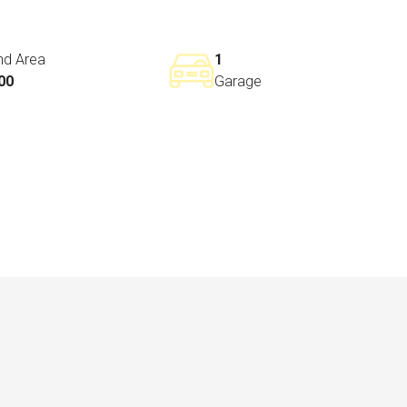
nd Area
1
00
Garage