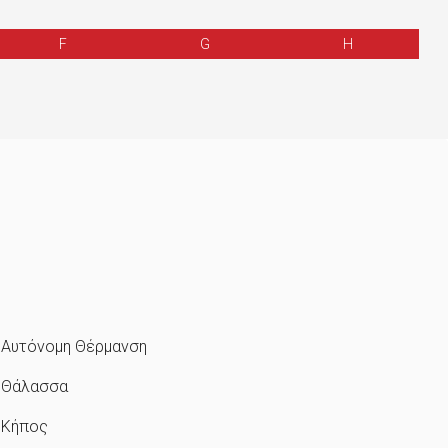
F
G
H
Αυτόνομη Θέρμανση
Θάλασσα
Κήπος