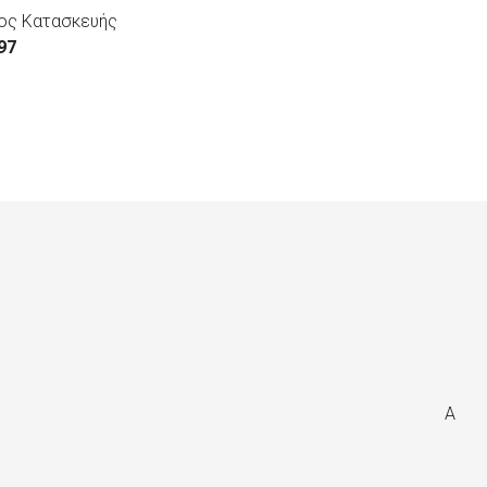
ος Κατασκευής
97
A