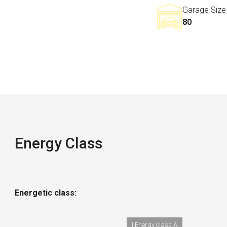
Garage Size
80
Energy Class
Energetic class:
| Energy class A