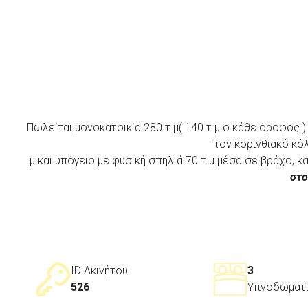
Πωλείται μονοκατοικία 280 τ.μ( 140 τ.μ ο κάθε όροφος ) 
τον κορινθιακό κό
μ και υπόγειο με φυσική σπηλιά 70 τ.μ μέσα σε βράχο,
στο
ID Ακινήτου
3
526
Υπνοδωμάτ