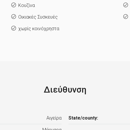
Κουζίνα
Οικιακές Συσκευές
χωρίς κοινόχρηστα
Διεύθυνση
Αιγείρα
State/county:
Μάρμαρα