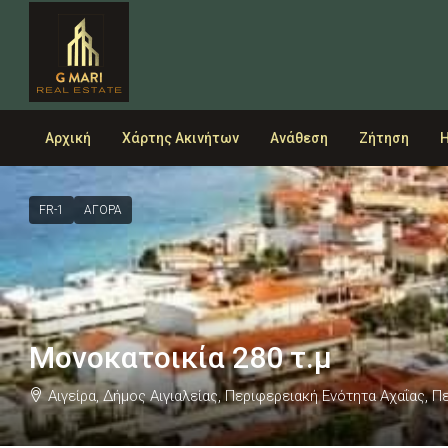
Αρχική
Χάρτης Ακινήτων
Ανάθεση
Ζήτηση
Η
FR-1
ΑΓΟΡΑ
Μονοκατοικία 280 τ.μ
Αιγείρα, Δήμος Αιγιαλείας, Περιφερειακή Ενότητα Αχαΐας, 