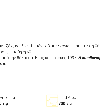
ε τζάκι, κουζίνα, 1 μπάνιο, 3 μπαλκόνια με απίστευτη θέα
υσης, αποθήκη 60.τ
τρα από την θάλασσα. Έτος κατασκευής 1997.
Η διεύθυνση
ητο.
ίνητο Τ.μ
Land Area
0 τ.μ
700 τ.μ