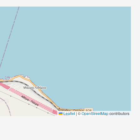
Leaflet
|
©
OpenStreetMap
contributors