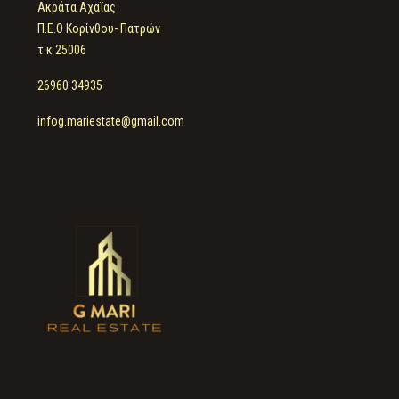
Ακράτα Αχαΐας
Π.Ε.Ο Κορίνθου- Πατρών
τ.κ 25006
26960 34935
infog.mariestate@gmail.com