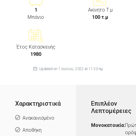
1
Ακίνητο Τ.μ
Μπάνιο
100 τ.μ
Έτος Κατασκευής
1980
Updated on 1 Ιουλίου, 2022 at 11:20 πμ
Χαρακτηριστικά
Επιπλέον
Λεπτομέρειες
Ανακαινισμένο
Μονοκατοικία:
Πρώ
Αποθήκη
ορό