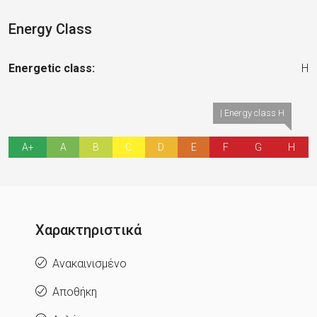
Energy Class
Energetic class:
H
| Energy class H
A+
A
B
C
D
E
F
G
H
Χαρακτηριστικά
Ανακαινισμένο
Αποθήκη