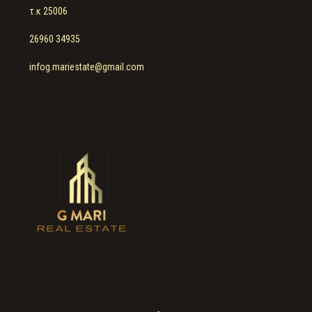
τ.κ 25006
26960 34935
infog.mariestate@gmail.com