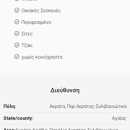
Οικιακές Συσκευές
Περιφραγμένο
Σίτες
Τζάκι
χωρίς κοινόχρηστα
Διεύθυνση
Πόλη:
Ακράτα, Παρ.Ακράτας-Συλιβαινιώτικα
State/county:
Αχαΐας