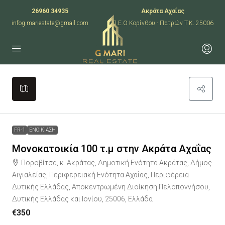
26960 34935
Ακράτα Αχαΐας
infog.mariestate@gmail.com
Π.Ε.Ο Κορίνθου - Πατρών T.K. 25006
Leaflet
|
©
OpenStreetMap
contributors
+
−
FR-1
ΕΝΟΙΚΙΑΣΗ
Μονοκατοικία 100 τ.μ στην Ακράτα Αχαΐας
Ποροβίτσα, κ. Ακράτας, Δημοτική Ενότητα Ακράτας, Δήμος
Αιγιαλείας, Περιφερειακή Ενότητα Αχαΐας, Περιφέρεια
Δυτικής Ελλάδας, Αποκεντρωμένη Διοίκηση Πελοποννήσου,
Δυτικής Ελλάδας και Ιονίου, 25006, Ελλάδα
€350