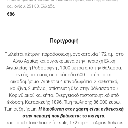
και Ιονίου, 251 00, Ελλάδα
€86
Περιγραφή
Πωλείται πέτρινη παραδοσιακή μονοκατοικία 172 τ.μ. στο
Αίγιο Αχαΐας και συγκεκριμένα στην περιοχή Ελίκη
Αιγιαλείας ή Ροδοφάφνη , 1000 μέτρα από την θάλασσα,
εντός οικισμού, σε οικόπεδο 600 τ.μ. άρτιο και
οικοδομήσιμο. Διαθέτει 4 υπνοδωμάτια, 2 καθιστικά,
κουζίνα, 2 μπάνια , απίστευτη θέα στην θάλασσα του
Κορινθιακού και κήπο. Ενεργειακό πιστοποιητικό υπό
έκδοση. Κατασκευής 1896. Τιμή πώλησης 86.000 ευρώ.
Τιμή συζητήσιμη.
Η διεύθυνση στον χάρτη είναι ενδεικτική
στην περιοχή που βρίσκεται το ακίνητο.
Traditional stone house for sale, 172 sq.m. in Agios Achaias