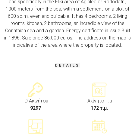
and specifically in the Eliki area of ​​Agialea or Rododafni,
1000 meters from the sea, within a settlement, on a plot of
600 sq.m. even and buildable. It has 4 bedrooms, 2 living
rooms, kitchen, 2 bathrooms, an incredible view of the
Corinthian sea and a garden. Energy certificate in issue.
Built
in 1896
. Sale price 86.000 euros. The address on the map is
indicative of the area where the property is located.
DETAILS
ID Ακινήτου
Ακίνητο Τ.μ
9297
172 τ.μ.