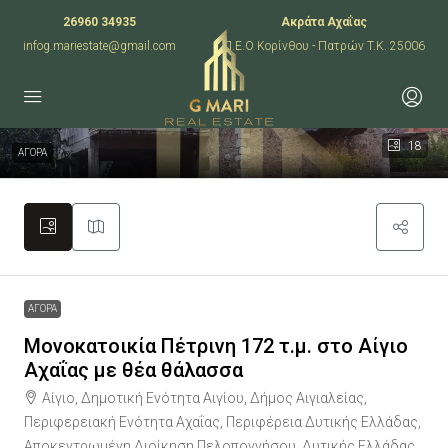
26960 34935
Ακράτα Αχαΐας
infog.mariestate@gmail.com
Π.Ε.Ο Κορίνθου - Πατρών T.K. 25006
18
ΑΓΟΡΑ
ΑΓΟΡΑ
Μονοκατοικία Πέτρινη 172 τ.μ. στο Αίγιο
Αχαΐας με θέα θάλασσα
Αίγιο, Δημοτική Ενότητα Αιγίου, Δήμος Αιγιαλείας,
Περιφερειακή Ενότητα Αχαΐας, Περιφέρεια Δυτικής Ελλάδας,
Αποκεντρωμένη Διοίκηση Πελοποννήσου, Δυτικής Ελλάδας