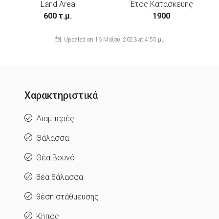
Land Area
Έτος Κατασκευής
600 τ.μ.
1900
Updated on 16 Μαΐου, 2023 at 4:55 μμ
Χαρακτηριστικά
Διαμπερές
Θάλασσα
Θέα Βουνό
θέα θάλασσα
θέση στάθμευσης
Κήπος