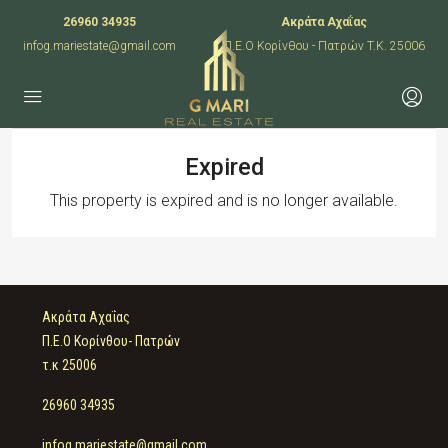
26960 34935
Ακράτα Αχαΐας
infog.mariestate@gmail.com
Π.Ε.Ο Κορίνθου - Πατρών T.K. 25006
Expired
This property is expired and is no longer available.
Ακράτα Αχαΐας
Π.Ε.Ο Κορίνθου- Πατρών
τ.κ 25006
26960 34935
infog.mariestate@gmail.com