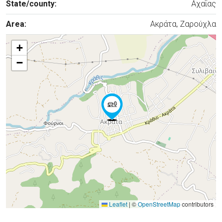
State/county:
Αχαΐας
Area:
Ακράτα, Ζαρούχλα
+
−
Leaflet
|
©
OpenStreetMap
contributors