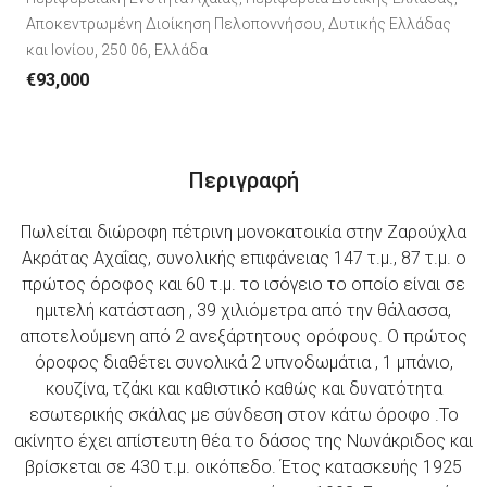
Αποκεντρωμένη Διοίκηση Πελοποννήσου, Δυτικής Ελλάδας
και Ιονίου, 250 06, Ελλάδα
€93,000
Περιγραφή
Πωλείται διώροφη πέτρινη μονοκατοικία στην Ζαρούχλα
Ακράτας Αχαΐας, συνολικής επιφάνειας 147 τ.μ., 87 τ.μ. ο
πρώτος όροφος και 60 τ.μ. το ισόγειο το οποίο είναι σε
ημιτελή κατάσταση , 39 χιλιόμετρα από την θάλασσα,
αποτελούμενη από 2 ανεξάρτητους ορόφους. Ο πρώτος
όροφος διαθέτει συνολικά 2 υπνοδωμάτια , 1 μπάνιο,
κουζίνα, τζάκι και καθιστικό καθώς και δυνατότητα
εσωτερικής σκάλας με σύνδεση στον κάτω όροφο .Το
ακίνητο έχει απίστευτη θέα το δάσος της Νωνάκριδος και
βρίσκεται σε 430 τ.μ. οικόπεδο. Έτος κατασκευής 1925