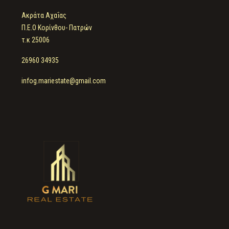
Ακράτα Αχαΐας
Π.Ε.Ο Κορίνθου- Πατρών
τ.κ 25006
26960 34935
infog.mariestate@gmail.com