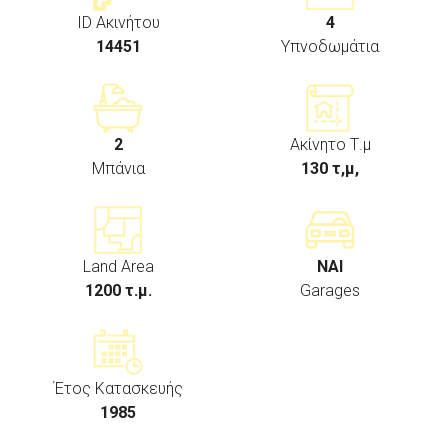
ID Ακινήτου
4
14451
Υπνοδωμάτια
2
Ακίνητο Τ.μ
Μπάνια
130 τ,μ,
Land Area
ΝΑΙ
1200 τ.μ.
Garages
Έτος Κατασκευής
1985