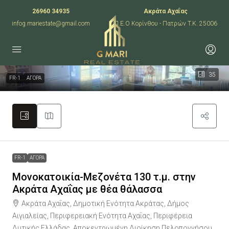
26960 34935
Ακράτα Αχαΐας
infog.mariestate@gmail.com
Π.Ε.Ο Κορίνθου - Πατρών T.K. 25006
35
FR-1
ΑΓΟΡΑ
FR-1
ΑΓΟΡΑ
Μονοκατοικία-Μεζονέτα 130 τ.μ. στην
Ακράτα Αχαΐας με θέα θάλασσα
Ακράτα Αχαΐας, Δημοτική Ενότητα Ακράτας, Δήμος
Αιγιαλείας, Περιφερειακή Ενότητα Αχαΐας, Περιφέρεια
Δυτικής Ελλάδας, Αποκεντρωμένη Διοίκηση Πελοποννήσου,