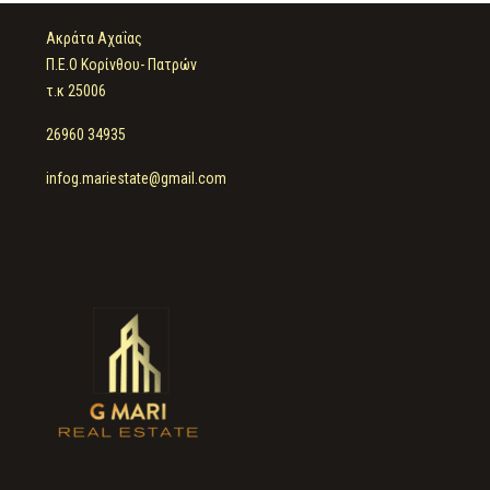
Ακράτα Αχαΐας
Π.Ε.Ο Κορίνθου- Πατρών
τ.κ 25006
26960 34935
infog.mariestate@gmail.com