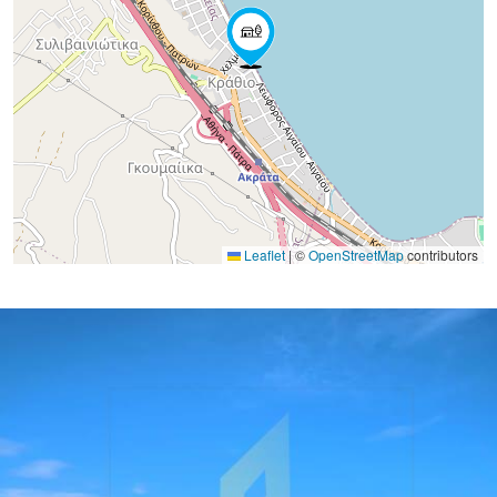
Leaflet
|
©
OpenStreetMap
contributors