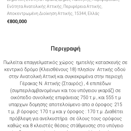
Ενότητα Ανατολικής Αττικής, Περιφέρεια Αττικής,
Αποκεντρωμένη Διοίκηση Αττικής, 15344, Ελλάς
€800,000
Περιγραφή
Πωλείται επαγγελματικός χώρος ημιτελής κατασκευής σε
κεντρικό δρόμο (Κλεισθένους 18) πλησίον Αττικής οδού
στην Ανατολική Αττική και συγκεκριμένα στην περιοχή
Γέρακας Ν. Αττικής (Σταυρός) , 4 επιπέδων
(συμπεριλαμβανομένων και του υπόγειου γκαράζ) σε
οικόπεδο συνολικής επιφάνειας 750 τ.μ , και 555 τ.μ
υπαρχων δομησης αποτελούμενο απο
α
όροφος: 215
τ.μ,
β
όροφος: 170 τ.μ και
γ
όροφος : 170 τ.μ. Διαθέτει
πρόβλεψη για ανελκυστήρα σε όλους τους ορόφους
καθώς και 8 κλειστές θέσεις στάθμευσης στο υπόγειο