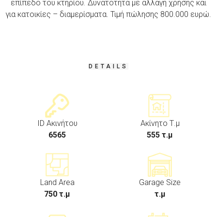
επίπεδο του κτηρίου
.
Δυνατότητα με αλλαγή χρήσης και
για κατοικίες – διαμερίσματα. Τιμή πώλησης 800.000 ευρώ.
DETAILS
ID Ακινήτου
Ακίνητο Τ.μ
6565
555 τ.μ
Land Area
Garage Size
750 τ.μ
τ.μ