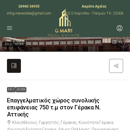
26960 34935
Ακράτα Αχαΐας
infog.mariestate@gmail.com
Π.Ε.Ο Κορίνθου - Πατρών T.K. 25006
15
FR-1
ΑΓΟΡΑ
FR-1
ΑΓΟΡΑ
Επαγγελματικός χώρος συνολικής
επιφάνειας 750 τ.μ στον Γέρακα Ν.
Αττικής
Κλεισθένους, Γαργηττός, Γέρακας, Κοινότητα Γέρακα,
Δημοτική Ενότητα Γέρακα, Δήμος Παλλήνης, Περιφερειακή