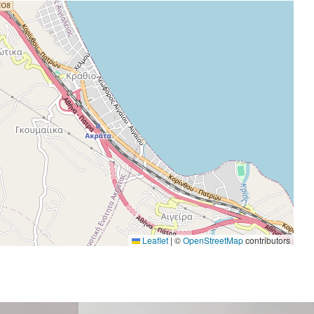
Leaflet
|
©
OpenStreetMap
contributors