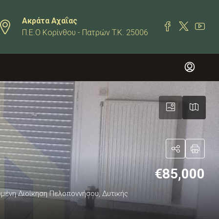
Ακράτα Αχαΐας
Π.Ε.Ο Κορίνθου - Πατρών T.K. 25006
€85,000
ρωμένη Διοίκηση Πελοποννήσου, Δυτικής