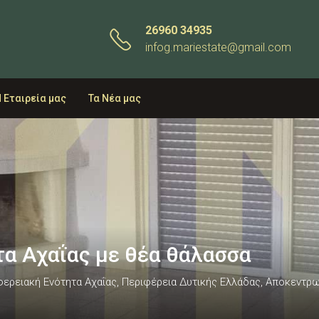
26960 34935
infog.mariestate@gmail.com
 Εταιρεία μας
Τα Νέα μας
τα Αχαΐας με θέα θάλασσα
ιφερειακή Ενότητα Αχαΐας, Περιφέρεια Δυτικής Ελλάδας, Αποκεντ