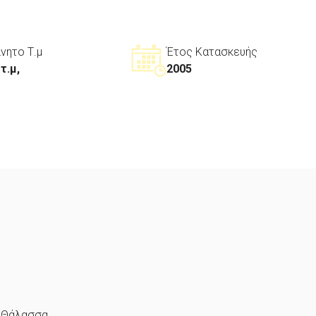
ίνητο Τ.μ
Έτος Κατασκευής
τ.μ,
2005
Θάλασσα