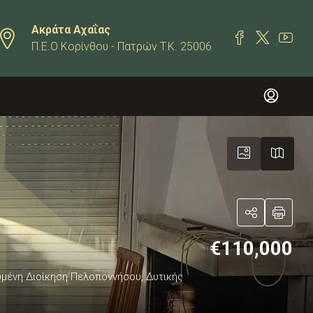
Ακράτα Αχαΐας
Π.Ε.Ο Κορίνθου - Πατρών T.K. 25006
€110,000
ρωμένη Διοίκηση Πελοποννήσου, Δυτικής