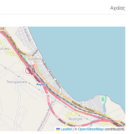
Αχαΐας
Leaflet
|
©
OpenStreetMap
contributors