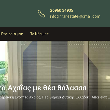
26960 34935
infog.mariestate@gmail.com
 Εταιρεία μας
Τα Νέα μας
τα Αχαΐας με θέα θάλασσα
ιφερειακή Ενότητα Αχαΐας, Περιφέρεια Δυτικής Ελλάδας, Αποκεντ