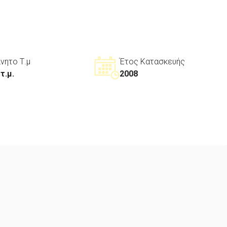
ίνητο Τ.μ
Έτος Κατασκευής
τ.μ.
2008