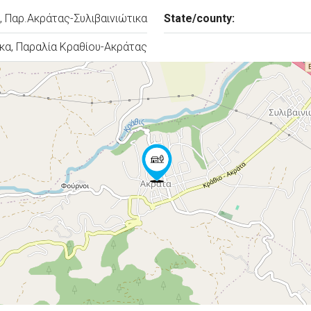
, Παρ.Ακράτας-Συλιβαινιώτικα
State/county:
ικα, Παραλία Κραθίου-Ακράτας