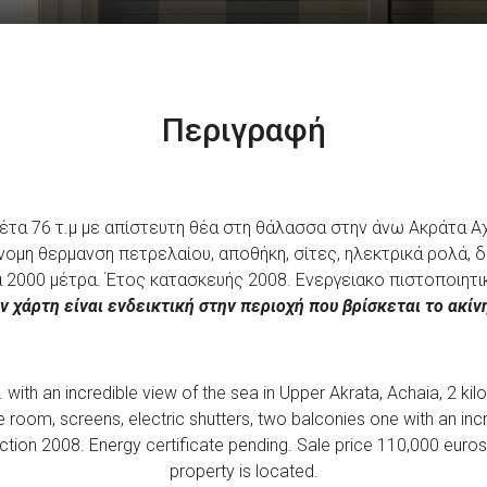
Περιγραφή
έτα 76 τ.μ με απίστευτη θέα στη θάλασσα στην άνω Ακράτα Αχ
όνομη θερμανση πετρελαίου, αποθήκη, σίτες, ηλεκτρικά ρολά, 
α 2000 μέτρα. Έτος κατασκευής 2008. Ενεργειακο πιστοποιητ
ν χάρτη είναι ενδεικτική στην περιοχή που βρίσκεται το ακίν
. with an incredible view of the sea in Upper Akrata, Achaia, 2 ki
e room, screens, electric shutters, two balconies one with an incr
tion 2008. Energy certificate pending. Sale price 110,000 euros.
property is located.