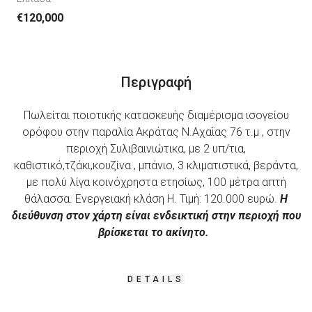
€120,000
Περιγραφή
Πωλείται ποιοτικής κατασκευής διαμέρισμα ισογείου
ορόφου στην παραλία Ακράτας Ν.Αχαΐας 76 τ.μ , στην
περιοχή Συλιβαινιώτικα, με 2 υπ/τια,
καθιστικό,τζάκι,κουζίνα , μπάνιο, 3 κλιματιστικά, βεράντα,
με πολύ λίγα κοινόχρηστα ετησίως, 100 μέτρα απτή
θάλασσα. Ενεργειακή κλάση Η. Τιμή: 120.000 ευρώ.
Η
διεύθυνση στον χάρτη είναι ενδεικτική στην περιοχή που
βρίσκεται το ακίνητο.
DETAILS