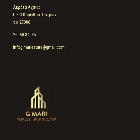
Ακράτα Αχαΐας
Π.Ε.Ο Κορίνθου- Πατρών
τ.κ 25006
26960 34935
infog.mariestate@gmail.com