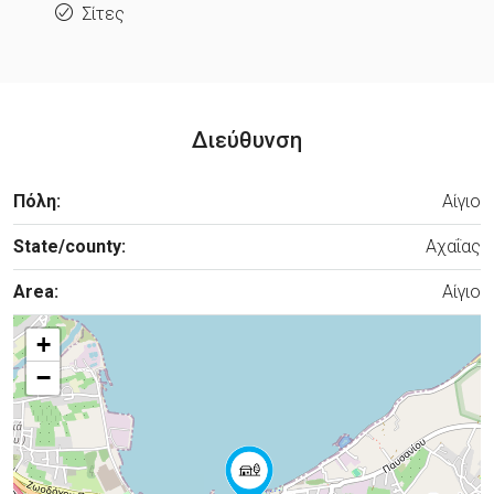
Σίτες
Διεύθυνση
Πόλη:
Αίγιο
State/county:
Αχαΐας
Area:
Αίγιο
+
−