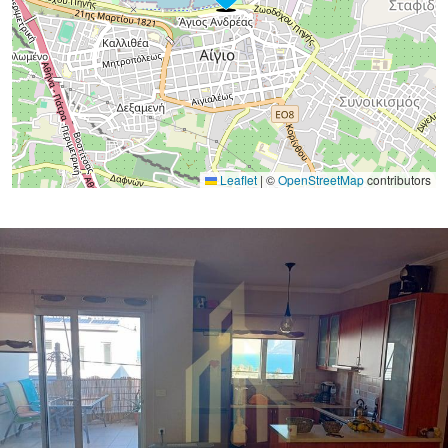
Leaflet
|
©
OpenStreetMap
contributors