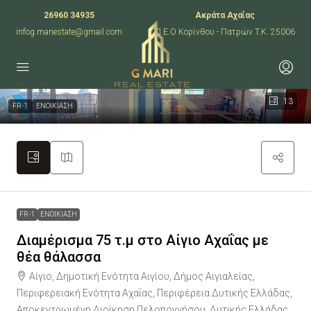
26960 34935
Ακράτα Αχαΐας
infog.mariestate@gmail.com
Π.Ε.Ο Κορίνθου - Πατρών T.K. 25006
13
FR-1
ΕΝΟΙΚΙΑΣΗ
FR-1
ΕΝΟΙΚΙΑΣΗ
Διαμέρισμα 75 τ.μ στο Αίγιο Αχαΐας με
θέα θάλασσα
Αίγιο, Δημοτική Ενότητα Αιγίου, Δήμος Αιγιαλείας,
Περιφερειακή Ενότητα Αχαΐας, Περιφέρεια Δυτικής Ελλάδας,
Αποκεντρωμένη Διοίκηση Πελοποννήσου, Δυτικής Ελλάδας