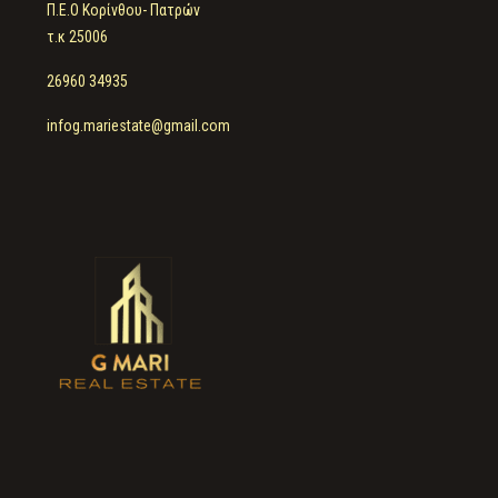
Π.Ε.Ο Κορίνθου- Πατρών
τ.κ 25006
26960 34935
infog.mariestate@gmail.com