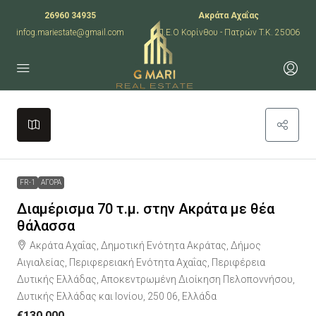
26960 34935
Ακράτα Αχαΐας
infog.mariestate@gmail.com
Π.Ε.Ο Κορίνθου - Πατρών T.K. 25006
Leaflet
|
©
OpenStreetMap
contributors
+
−
FR-1
ΑΓΟΡΑ
Διαμέρισμα 70 τ.μ. στην Ακράτα με θέα
θάλασσα
Ακράτα Αχαΐας, Δημοτική Ενότητα Ακράτας, Δήμος
Αιγιαλείας, Περιφερειακή Ενότητα Αχαΐας, Περιφέρεια
Δυτικής Ελλάδας, Αποκεντρωμένη Διοίκηση Πελοποννήσου,
Δυτικής Ελλάδας και Ιονίου, 250 06, Ελλάδα
€130,000