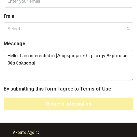
I'm a
Select
Message
By submitting this form I agree to
Terms of Use
Request Information
Ακράτα Αχαΐας