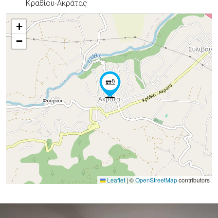
Κραθίου-Ακράτας
+
−
Leaflet
|
©
OpenStreetMap
contributors