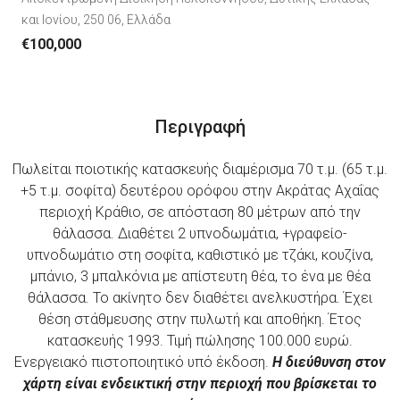
και Ιονίου, 250 06, Ελλάδα
€100,000
Περιγραφή
Πωλείται ποιοτικής κατασκευής διαμέρισμα 70 τ.μ. (65 τ.μ.
+5 τ.μ. σοφίτα) δευτέρου ορόφου στην Ακράτας Αχαΐας
περιοχή Κράθιο, σε απόσταση 80 μέτρων από την
θάλασσα. Διαθέτει 2 υπνοδωμάτια, +γραφείο-
υπνοδωμάτιο στη σοφίτα, καθιστικό με τζάκι, κουζίνα,
μπάνιο, 3 μπαλκόνια με απίστευτη θέα, το ένα με θέα
θάλασσα. Το ακίνητο δεν διαθέτει ανελκυστήρα. Έχει
θέση στάθμευσης στην πυλωτή και αποθήκη. Έτος
κατασκευής 1993. Τιμή πώλησης 100.000 ευρώ.
Ενεργειακό πιστοποιητικό υπό έκδοση.
Η διεύθυνση στον
χάρτη είναι ενδεικτική στην περιοχή που βρίσκεται το