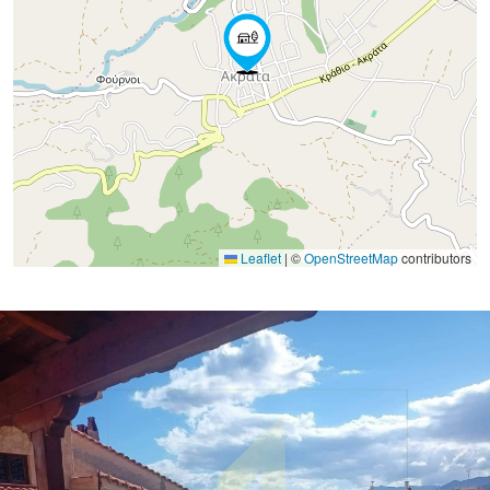
Leaflet
|
©
OpenStreetMap
contributors