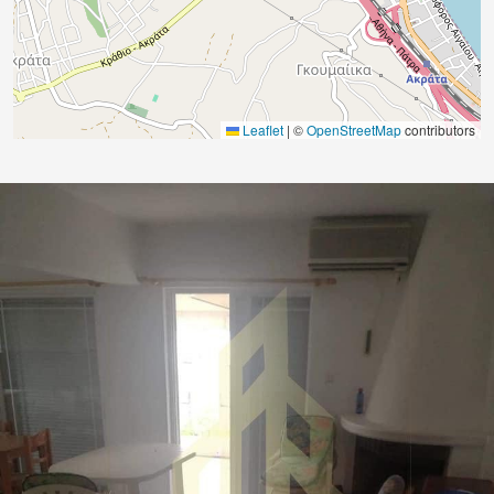
Leaflet
|
©
OpenStreetMap
contributors