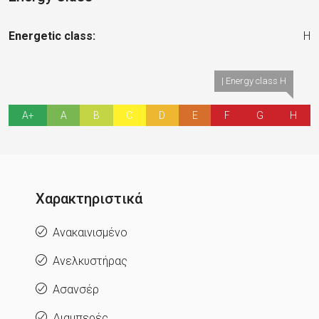
Energetic class:
H
| Energy class H
A+
A
B
C
D
E
F
G
H
Χαρακτηριστικά
Ανακαινισμένο
Ανελκυστήρας
Ασανσέρ
Διαμπερές