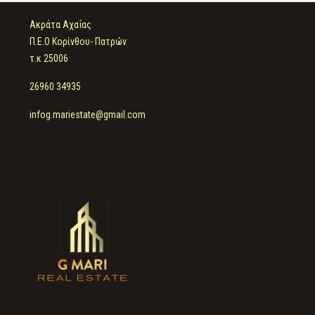
Ακράτα Αχαΐας
Π.Ε.Ο Κορίνθου- Πατρών
τ.κ 25006
26960 34935
infog.mariestate@gmail.com