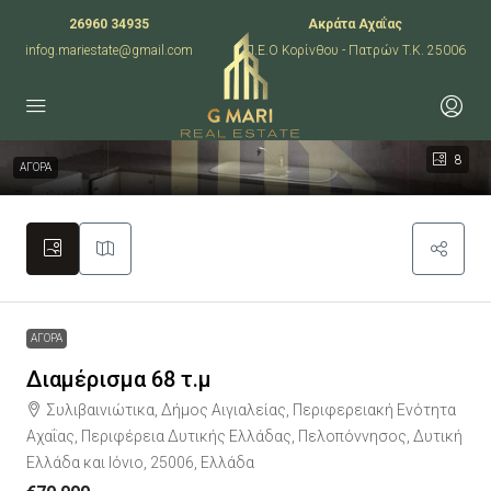
26960 34935
Ακράτα Αχαΐας
infog.mariestate@gmail.com
Π.Ε.Ο Κορίνθου - Πατρών T.K. 25006
8
ΑΓΟΡΑ
ΑΓΟΡΑ
Διαμέρισμα 68 τ.μ
Συλιβαινιώτικα, Δήμος Αιγιαλείας, Περιφερειακή Ενότητα
Αχαΐας, Περιφέρεια Δυτικής Ελλάδας, Πελοπόννησος, Δυτική
Ελλάδα και Ιόνιο, 25006, Ελλάδα