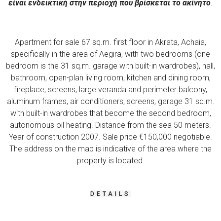
είναι ενδεικτική στην περιοχή που βρίσκεται το ακίνητο
.
Apartment for sale 67 sq.m. first floor in Akrata, Achaia,
specifically in the area of ​​Aegira, with two bedrooms (one
bedroom is the 31 sq.m. garage with built-in wardrobes), hall,
bathroom, open-plan living room, kitchen and dining room,
fireplace, screens, large veranda and perimeter balcony,
aluminum frames, air conditioners, screens, garage 31 sq.m.
with built-in wardrobes that become the second bedroom,
autonomous oil heating. Distance from the sea 50 meters.
Year of construction 2007. Sale price €150,000 negotiable.
The address on the map is indicative of the area where the
property is located.
DETAILS