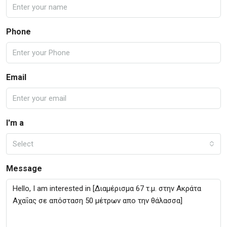
Phone
Email
I'm a
Select
Message