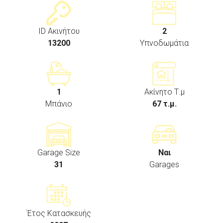
ID Ακινήτου
2
13200
Υπνοδωμάτια
1
Ακίνητο Τ.μ
Μπάνιο
67 τ.μ.
Garage Size
Ναι
31
Garages
Έτος Κατασκευής