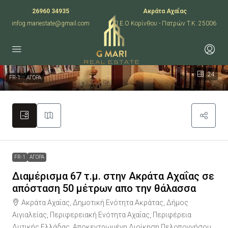
26960 34935
Ακράτα Αχαΐας
infog.mariestate@gmail.com
Π.Ε.Ο Κορίνθου - Πατρών T.K. 25006
24
FR-1
ΑΓΟΡΑ
FR-1
ΑΓΟΡΑ
Διαμέρισμα 67 τ.μ. στην Ακράτα Αχαΐας σε
απόσταση 50 μέτρων απο την θάλασσα
Ακράτα Αχαΐας, Δημοτική Ενότητα Ακράτας, Δήμος
Αιγιαλείας, Περιφερειακή Ενότητα Αχαΐας, Περιφέρεια
Δυτικής Ελλάδας, Αποκεντρωμένη Διοίκηση Πελοποννήσου,