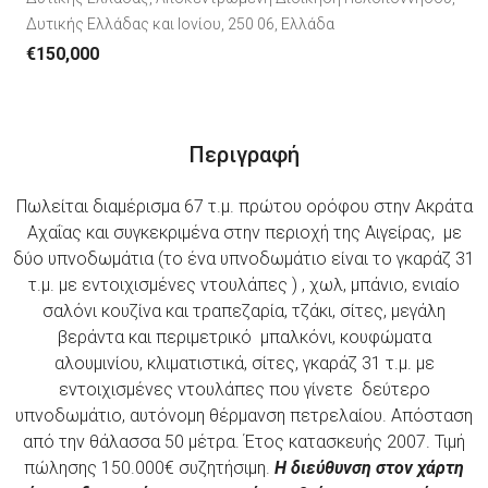
Δυτικής Ελλάδας και Ιονίου, 250 06, Ελλάδα
€150,000
Περιγραφή
Πωλείται διαμέρισμα 67 τ.μ. πρώτου ορόφου στην Ακράτα
Αχαΐας και συγκεκριμένα στην περιοχή της Αιγείρας, με
δύο υπνοδωμάτια (το ένα υπνοδωμάτιο είναι το γκαράζ 31
τ.μ. με εντοιχισμένες ντουλάπες ) , χωλ, μπάνιο, ενιαίο
σαλόνι κουζίνα και τραπεζαρία, τζάκι, σίτες, μεγάλη
βεράντα και περιμετρικό μπαλκόνι, κουφώματα
αλουμινίου, κλιματιστικά, σίτες, γκαράζ 31 τ.μ. με
εντοιχισμένες ντουλάπες που γίνετε δεύτερο
υπνοδωμάτιο, αυτόνομη θέρμανση πετρελαίου. Απόσταση
από την θάλασσα 50 μέτρα. Έτος κατασκευής 2007. Τιμή
πώλησης 150.000€ συζητήσιμη.
Η διεύθυνση στον χάρτη