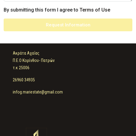
By submitting this form I agree to
Terms of Use
Request Information
Ακράτα Αχαΐας
Π.Ε.Ο Κορίνθου- Πατρών
τ.κ 25006
26960 34935
infog.mariestate@gmail.com