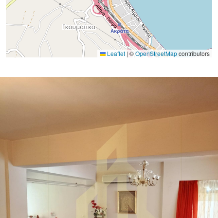
Leaflet
|
©
OpenStreetMap
contributors